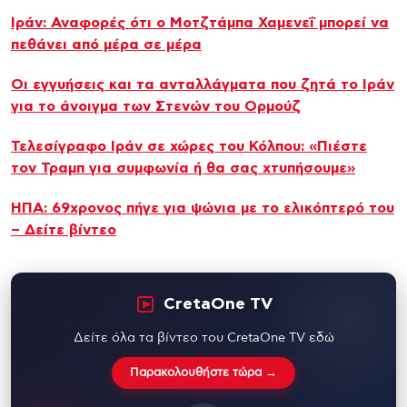
Ιράν: Αναφορές ότι ο Μοτζτάμπα Χαμενεΐ μπορεί να
πεθάνει από μέρα σε μέρα
Οι εγγυήσεις και τα ανταλλάγματα που ζητά το Ιράν
για το άνοιγμα των Στενών του Ορμούζ
Τελεσίγραφο Ιράν σε χώρες του Κόλπου: «Πιέστε
τον Τραμπ για συμφωνία ή θα σας χτυπήσουμε»
ΗΠΑ: 69χρονος πήγε για ψώνια με το ελικόπτερό του
– Δείτε βίντεο
CretaOne TV
Δείτε όλα τα βίντεο του CretaOne TV εδώ
Παρακολουθήστε τώρα →