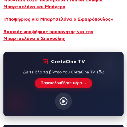
Μπαρτσελόνα και Μπάγερν
«Υποψήφιος για Μπαρτσελόνα ο Σφαιρόπουλος»
Βασικός υποψήφιος προπονητής για την
Μπαρτσελόνα ο Σπανούλης
CretaOne TV
Δείτε όλα τα βίντεο του CretaOne TV εδώ
Παρακολουθήστε τώρα →