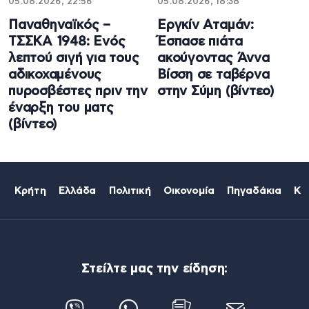
05.08.2026, 22:56
05.08.2026, 18:38
Παναθηναϊκός –
Εργκίν Αταμάν:
ΤΣΣΚΑ 1948: Ενός
Έσπασε πιάτα
λεπτού σιγή για τους
ακούγοντας Άννα
αδικοχαμένους
Βίσση σε ταβέρνα
πυροσβέστες πριν την
στην Σύμη (βίντεο)
έναρξη του ματς
(βίντεο)
Κρήτη
Ελλάδα
Πολιτική
Οικονομία
Πηγαδάκια
Κό
Στείλτε μας την είδηση: