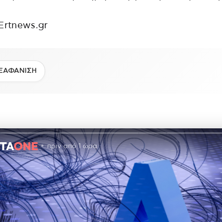
Ertnews.gr
ΞΑΦΑΝΙΣΗ
πριν από 1 ώρα