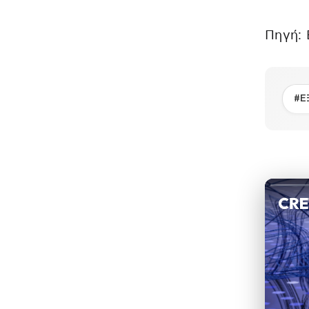
Πηγή: 
#Ε