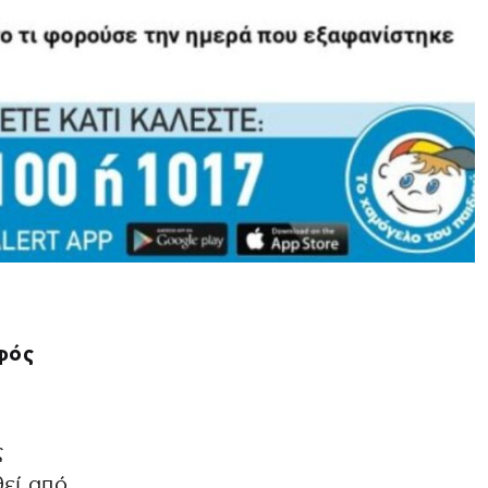
φός
ς
θεί από