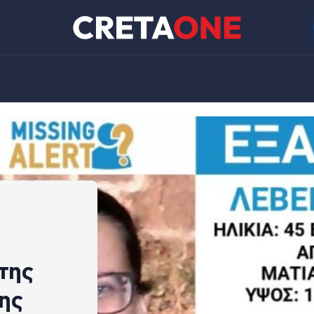
της
ης