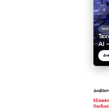
ΤΕΧ
Τεχ
ΑΙ 
Δι
Διαβάστ
Εξαφάνι
Παιδιού