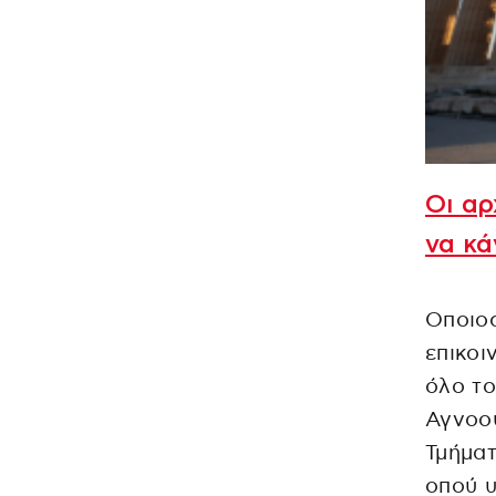
Οι αρ
να κά
Οποιοσ
επικοι
όλο το
Αγνοού
Τμήματ
οπού υ