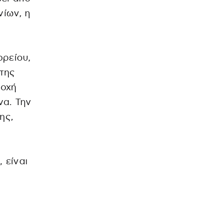
ίων, η
ορείου,
 της
ιοχή
να. Την
ης,
 είναι