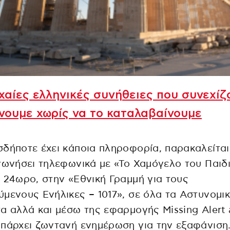
χαίες ελληνικές συνήθειες που συνεχίζ
νουμε χωρίς να το καταλαβαίνουμε
δήποτε έχει κάποια πληροφορία, παρακαλείται
νωνήσει τηλεφωνικά με «Το Χαμόγελο του Παιδ
 24ωρο, στην «Εθνική Γραμμή για τους
μενους Ενήλικες – 1017», σε όλα τα Αστυνομι
α αλλά και μέσω της εφαρμογής Missing Alert
πάρχει ζωντανή ενημέρωση για την εξαφάνιση