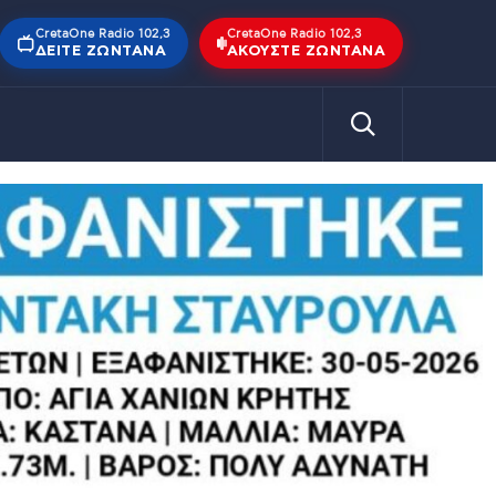
CretaOne Radio 102,3
CretaOne Radio 102,3
ΔΕΊΤΕ ΖΩΝΤΑΝΆ
ΑΚΟΎΣΤΕ ΖΩΝΤΑΝΆ