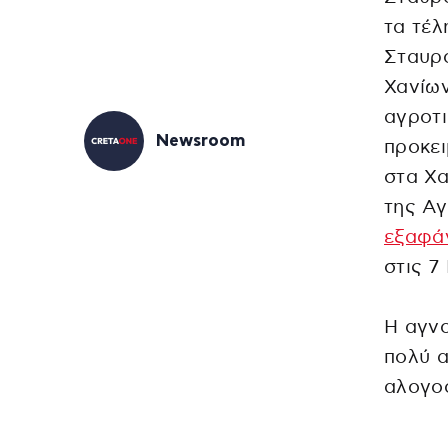
τα τέλ
Σταυρ
Χανίων
αγροτι
Newsroom
προκει
στα Χα
της Αγ
εξαφά
στις 7 
Η αγνο
πολύ α
αλογο