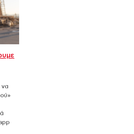
ουμε
 να
ιού»
κά
 app
.