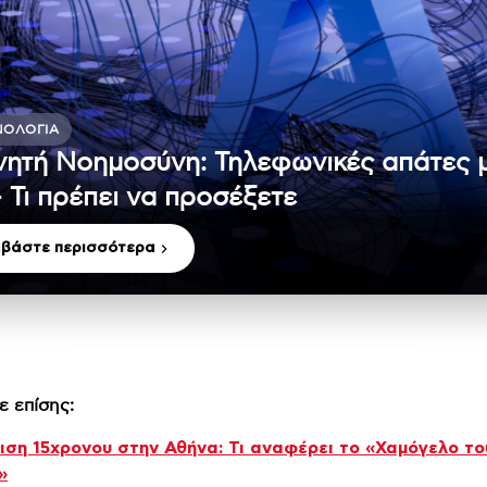
ΝΟΛΟΓΊΑ
νητή Νοημοσύνη: Τηλεφωνικές απάτες 
– Τι πρέπει να προσέξετε
αβάστε περισσότερα
ε επίσης:
ση 15χρονου στην Αθήνα: Τι αναφέρει το «Χαμόγελο το
»