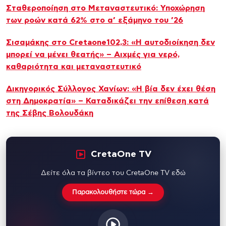
Σταθεροποίηση στο Μεταναστευτικό: Υποχώρηση
των ροών κατά 62% στο α’ εξάμηνο του ’26
Σισαμάκης στο Cretaone102,3: «Η αυτοδιοίκηση δεν
μπορεί να μένει θεατής» – Αιχμές για νερό,
καθαριότητα και μεταναστευτικό
Δικηγορικός Σύλλογος Χανίων: «Η βία δεν έχει θέση
στη Δημοκρατία» – Καταδικάζει την επίθεση κατά
της Σέβης Βολουδάκη
CretaOne TV
Δείτε όλα τα βίντεο του CretaOne TV εδώ
Παρακολουθήστε τώρα →