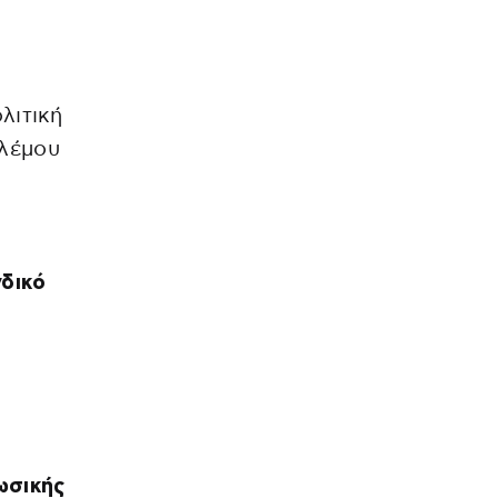
ν
λιτική
ολέμου
δικό
ωσικής