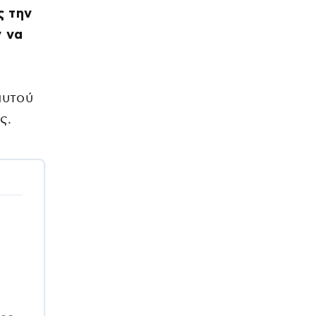
ς την
 να
αυτού
ς.