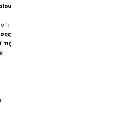
ρίου
ότι
ησης
 τις
υ
υ