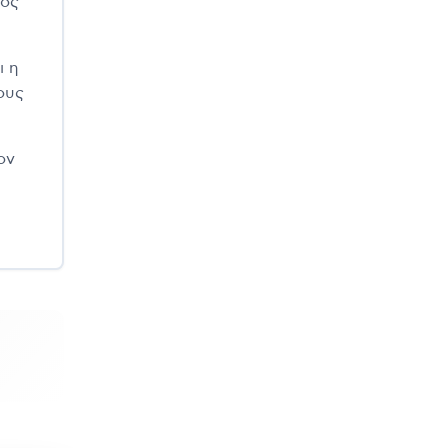
ρος
ι η
ους
ον