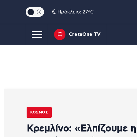
o
Ηράκλειο: 27
C
CretaOne TV
ΚΌΣΜΟΣ
Κρεμλίνο: «Ελπίζουμε η