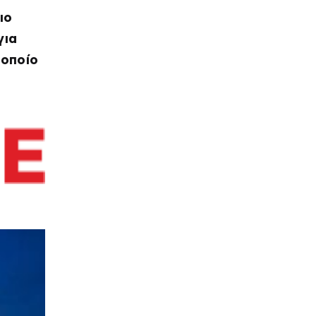
ιο
για
 οποίο