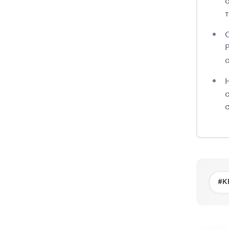
τ
α
#Κ