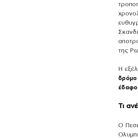
τροποπ
χρονολ
ευθυγρ
Σκανδι
αποτρ
της Ρ
Η εξέλ
δρόμο 
έδαφος
Τι αν
Ο Πεσκ
Ολυμπι