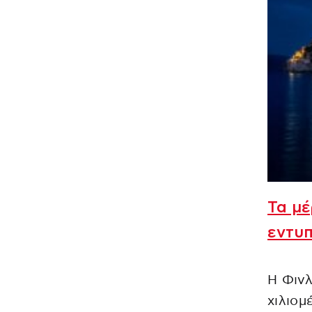
Τα μέ
εντυπ
Η Φινλ
χιλιομ