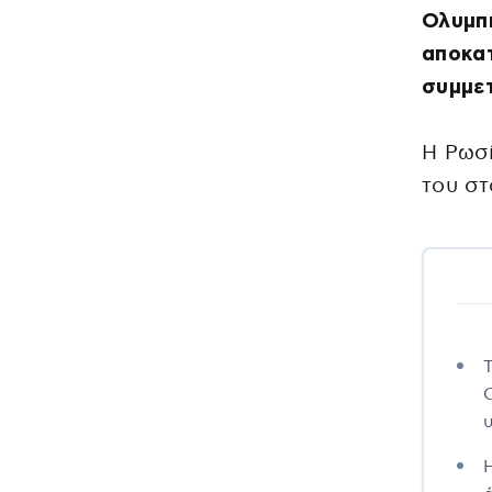
Ολυμπι
αποκα
συμμετ
Η Ρωσί
του σ
Τ