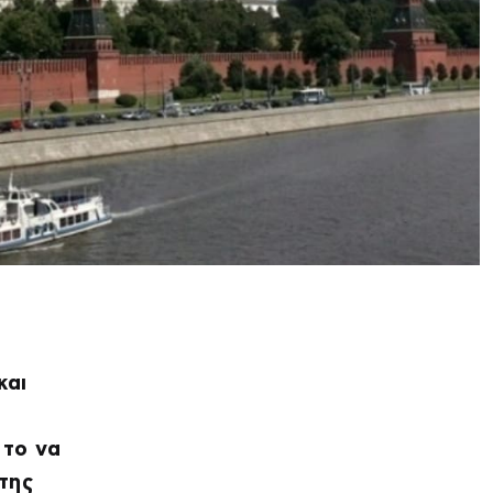
και
 το να
της