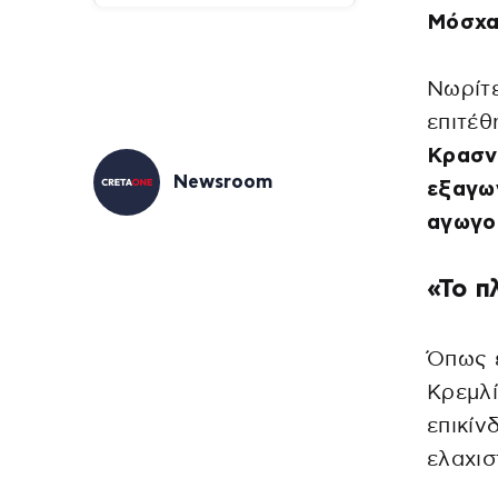
Μόσχα
Νωρίτε
επιτέθ
Κρασνο
Newsroom
εξαγωγ
αγωγού
«Το π
Όπως 
Κρεμλί
επικίν
ελαχισ