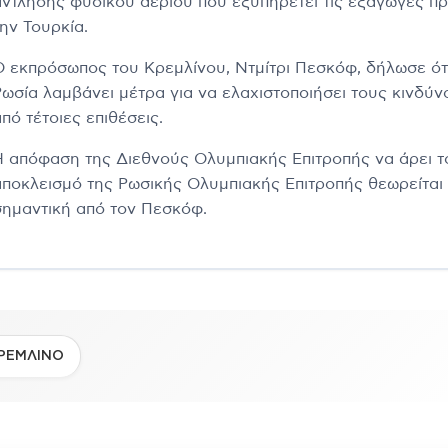
άντλησης φυσικού αερίου που εξυπηρετεί τις εξαγωγές π
ην Τουρκία.
Ο εκπρόσωπος του Κρεμλίνου, Ντμίτρι Πεσκόφ, δήλωσε ότ
Ρωσία λαμβάνει μέτρα για να ελαχιστοποιήσει τους κινδύν
πό τέτοιες επιθέσεις.
Η απόφαση της Διεθνούς Ολυμπιακής Επιτροπής να άρει τ
αποκλεισμό της Ρωσικής Ολυμπιακής Επιτροπής θεωρείται
σημαντική από τον Πεσκόφ.
ΡΕΜΛΙΝΟ