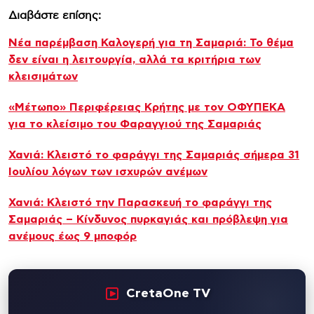
Διαβάστε επίσης:
Νέα παρέμβαση Καλογερή για τη Σαμαριά: Το θέμα
δεν είναι η λειτουργία, αλλά τα κριτήρια των
κλεισιμάτων
«Μέτωπο» Περιφέρειας Κρήτης με τον ΟΦΥΠΕΚΑ
για το κλείσιμο του Φαραγγιού της Σαμαριάς
Χανιά: Κλειστό το φαράγγι της Σαμαριάς σήμερα 31
Ιουλίου λόγων των ισχυρών ανέμων
Χανιά: Κλειστό την Παρασκευή το φαράγγι της
Σαμαριάς – Κίνδυνος πυρκαγιάς και πρόβλεψη για
ανέμους έως 9 μποφόρ
CretaOne TV