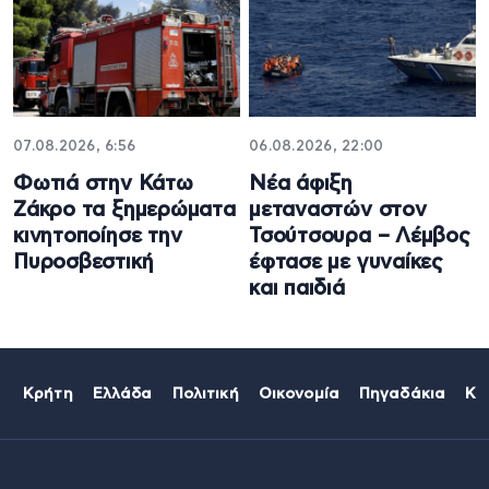
07.08.2026, 6:56
06.08.2026, 22:00
Φωτιά στην Κάτω
Νέα άφιξη
Ζάκρο τα ξημερώματα
μεταναστών στον
κινητοποίησε την
Τσούτσουρα – Λέμβος
Πυροσβεστική
έφτασε με γυναίκες
και παιδιά
Κρήτη
Ελλάδα
Πολιτική
Οικονομία
Πηγαδάκια
Κό