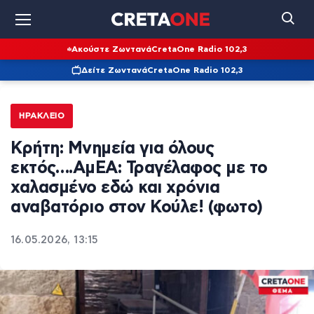
Ακούστε Ζωντανά
CretaOne Radio 102,3
Δείτε Ζωντανά
CretaOne Radio 102,3
ΗΡΆΚΛΕΙΟ
Κρήτη: Μνημεία για όλους
εκτός….ΑμΕΑ: Τραγέλαφος με το
χαλασμένο εδώ και χρόνια
αναβατόριο στον Κούλε! (φωτο)
16.05.2026, 13:15