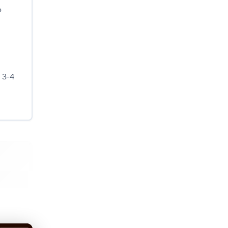
ο
 3-4