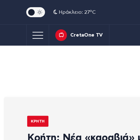
o
Ηράκλειο: 27
C
CretaOne TV
ΚΡΉΤΗ
Κρήτη: Νέα «καραβιά» 