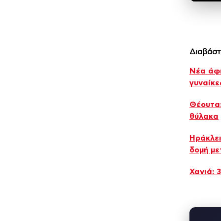
Διαβάστ
Νέα άφ
γυναίκε
Θέουτα:
θύλακα
Ηράκλει
δομή μ
Χανιά: 