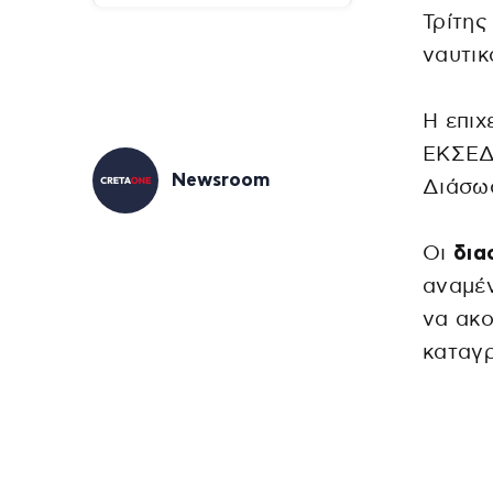
Τρίτης
ναυτικ
Η επιχ
ΕΚΣΕΔ 
Newsroom
Διάσω
Οι
δια
αναμέν
να ακο
καταγ