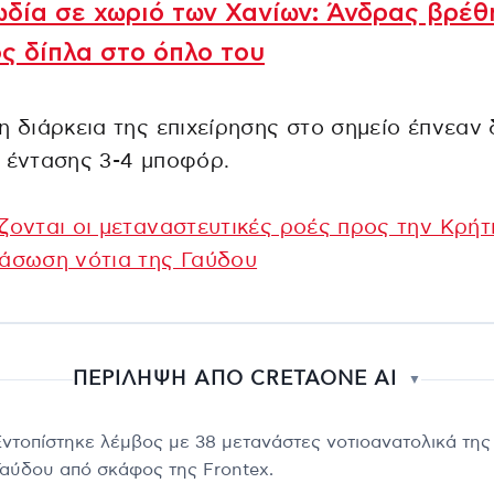
δία σε χωριό των Χανίων: Άνδρας βρέθ
ς δίπλα στο όπλο του
η διάρκεια της επιχείρησης στο σημείο έπνεαν 
 έντασης 3-4 μποφόρ.
ζονται οι μεταναστευτικές ροές προς την Κρήτ
άσωση νότια της Γαύδου
ΠΕΡΙΛΗΨΗ ΑΠΟ CRETAONE AI
▼
Εντοπίστηκε λέμβος με 38 μετανάστες νοτιοανατολικά της
Γαύδου από σκάφος της Frontex.