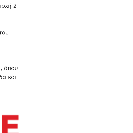
ιοχή 2
του
,
όπου
δα και