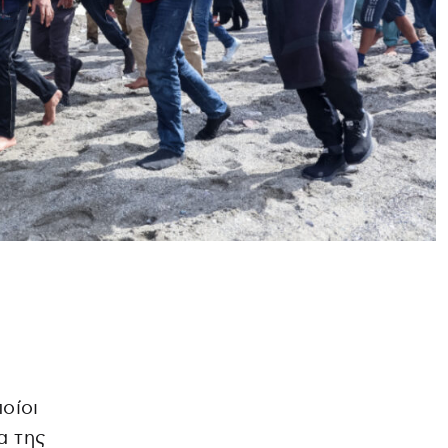
υ
ποίοι
α της