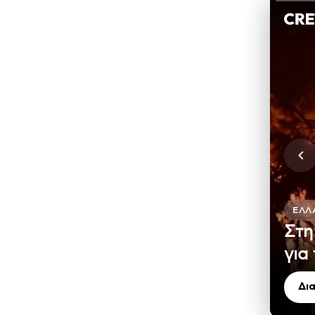
ΕΛΛ
Στη
για
Δι