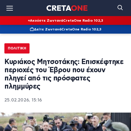
Ακούστε Ζωντανά
CretaOne Radio 102,3
Δείτε Ζωντανά
CretaOne Radio 102,3
ΠΟΛΙΤΙΚΉ
Kυριάκος Μητσοτάκης: Επισκέφτηκε
περιοχές του Έβρου που έχουν
πληγεί από τις πρόσφατες
πλημμύρες
25.02.2026, 15:16