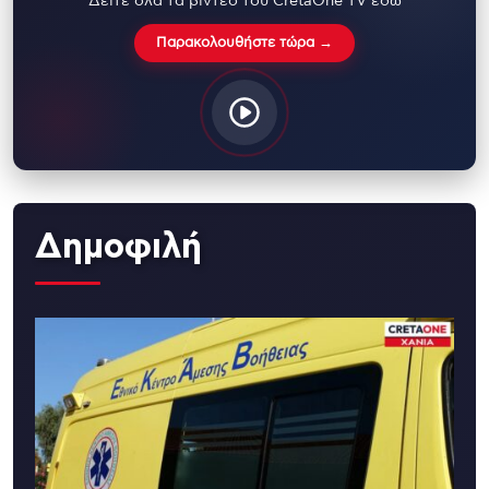
Δείτε όλα τα βίντεο του CretaOne TV εδώ
Παρακολουθήστε τώρα →
Δημοφιλή