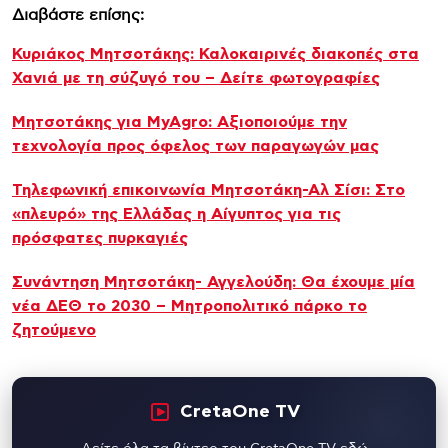
Διαβάστε επίσης:
Κυριάκος Μητσοτάκης: Καλοκαιρινές διακοπές στα
Χανιά με τη σύζυγό του – Δείτε φωτογραφίες
Μητσοτάκης για MyAgro: Αξιοποιούμε την
τεχνολογία προς όφελος των παραγωγών μας
Τηλεφωνική επικοινωνία Μητσοτάκη-Αλ Σίσι: Στο
«πλευρό» της Ελλάδας η Αίγυπτος για τις
πρόσφατες πυρκαγιές
Συνάντηση Μητσοτάκη- Αγγελούδη: Θα έχουμε μία
νέα ΔΕΘ το 2030 – Μητροπολιτικό πάρκο το
ζητούμενο
CretaOne TV