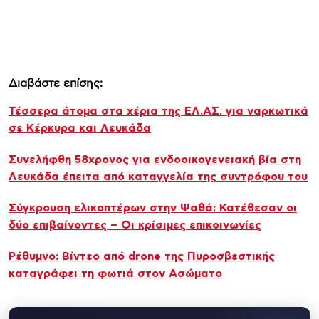
Διαβάστε επίσης:
Τέσσερα άτομα στα χέρια της ΕΛ.ΑΣ. για ναρκωτικά
σε Κέρκυρα και Λευκάδα
Συνελήφθη 58χρονος για ενδοοικογενειακή βία στη
Λευκάδα έπειτα από καταγγελία της συντρόφου του
Σύγκρουση ελικοπτέρων στην Ψαθά: Κατέθεσαν οι
δύο επιβαίνοντες – Οι κρίσιμες επικοινωνίες
Ρέθυμνο: Βίντεο από drone της Πυροσβεστικής
καταγράφει τη φωτιά στον Ασώματο