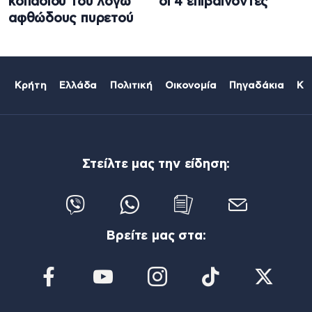
κοπαδιού του λόγω
οι 4 επιβαίνοντες
αφθώδους πυρετού
Κρήτη
Ελλάδα
Πολιτική
Οικονομία
Πηγαδάκια
Κό
Στείλτε μας την είδηση:
Βρείτε μας στα: