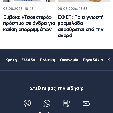
08.08.2026, 18:43
08.08.2026, 18:35
Εύβοια: «Τσουχτερό»
ΕΦΕΤ: Ποια γνωστή
πρόστιμο σε άνδρα για
μαρμελάδα
καύση απορριμμάτων
αποσύρεται από την
αγορά
Κρήτη
Ελλάδα
Πολιτική
Οικονομία
Πηγαδάκια
Κό
Στείλτε μας την είδηση: