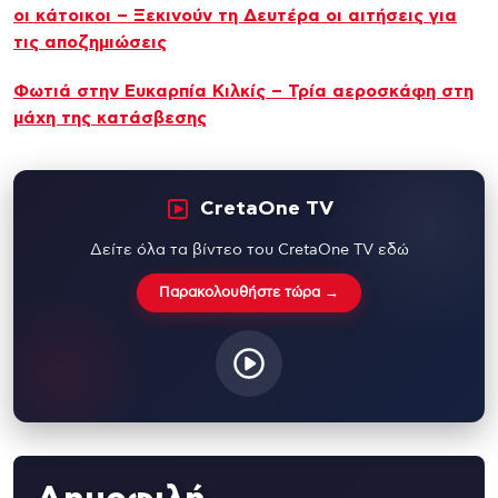
οι κάτοικοι – Ξεκινούν τη Δευτέρα οι αιτήσεις για
τις αποζημιώσεις
Φωτιά στην Ευκαρπία Κιλκίς – Τρία αεροσκάφη στη
μάχη της κατάσβεσης
CretaOne TV
Δείτε όλα τα βίντεο του CretaOne TV εδώ
Παρακολουθήστε τώρα →