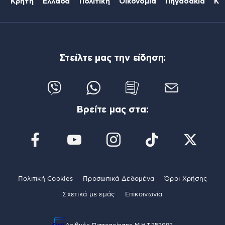
Κρήτη
Ελλάδα
Πολιτική
Οικονομία
Πηγαδάκια
Κό
Στείλτε μας την είδηση:
Βρείτε μας στα:
Πολιτική Cookies
Προσωπικά Δεδομένα
Όροι Χρήσης
Σχετικά με εμάς
Επικοινωνία