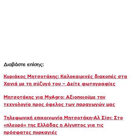
Διαβάστε επίσης:
Κυριάκος Μητσοτάκης: Καλοκαιρινές διακοπές στα
Χανιά με τη σύζυγό του – Δείτε φωτογραφίες
Μητσοτάκης για MyAgro: Αξιοποιούμε την
τεχνολογία προς όφελος των παραγωγών μας
Τηλεφωνική επικοινωνία Μητσοτάκη-Αλ Σίσι: Στο
«πλευρό» της Ελλάδας η Αίγυπτος για τις
πρόσφατες πυρκαγιές