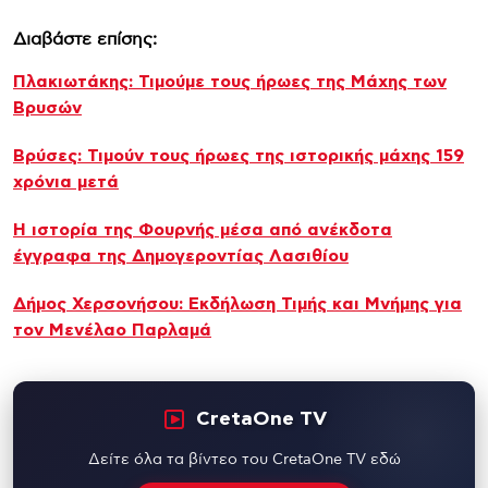
Διαβάστε επίσης:
Πλακιωτάκης: Τιμούμε τους ήρωες της Μάχης των
Βρυσών
Βρύσες: Τιμούν τους ήρωες της ιστορικής μάχης 159
χρόνια μετά
Η ιστορία της Φουρνής μέσα από ανέκδοτα
έγγραφα της Δημογεροντίας Λασιθίου
Δήμος Χερσονήσου: Εκδήλωση Τιμής και Μνήμης για
τον Μενέλαο Παρλαμά
CretaOne TV
Δείτε όλα τα βίντεο του CretaOne TV εδώ