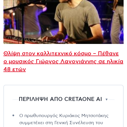
Θλίψη στον καλλιτεχνικό κόσμο – Πέθανε
ο μουσικός Γιώργος Λαγογιάννης σε ηλικία
48 ετών
ΠΕΡΙΛΗΨΗ ΑΠΟ CRETAONE AI
▼
Ο πρωθυπουργός Κυριάκος Μητσοτάκης
συμμετέχει στη Γενική Συνέλευση του