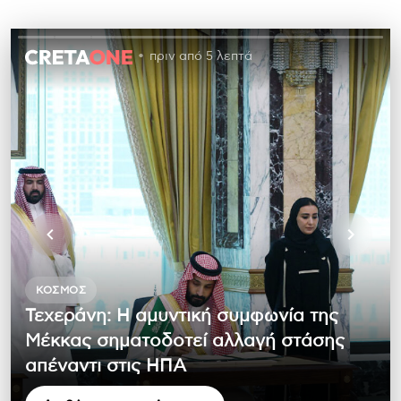
πριν από 5 λεπτά
ΚΌΣΜΟΣ
Τεχεράνη: Η αμυντική συμφωνία της
Μέκκας σηματοδοτεί αλλαγή στάσης
απέναντι στις ΗΠΑ