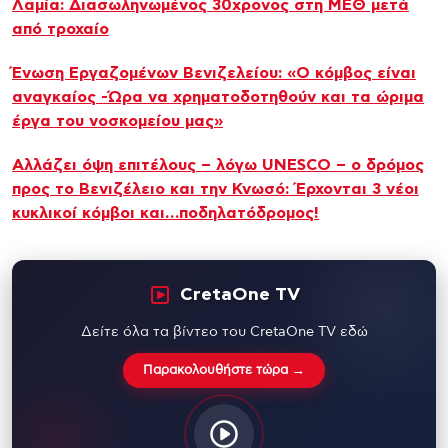
Λαμία: Διασωληνωμένος 30χρονος στη ΜΕΘ μετά
από τροχαίο
Ένωση Εργαζομένων Βενιζελείου: «Ο κόμβος είναι
αναγκαίος -Ώρα να χρηματοδοτηθούν και τα ώριμα
έργα του νοσκομείου μας»
Αλλάζει όψη επιτέλους – λόγω UNESCO – ο δρόμος
προς το Βενιζέλειο και την Κνωσό: Έρχονται 3 νέοι
κυκλικοί κόμβοι και…ποδηλατόδρομος!
CretaOne TV
Δείτε όλα τα βίντεο του CretaOne TV εδώ
Παρακολουθήστε τώρα →