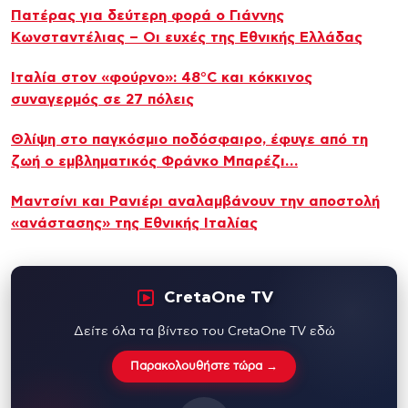
Πατέρας για δεύτερη φορά ο Γιάννης
Κωνσταντέλιας – Οι ευχές της Εθνικής Ελλάδας
Ιταλία στον «φούρνο»: 48°C και κόκκινος
συναγερμός σε 27 πόλεις
Θλίψη στο παγκόσμιο ποδόσφαιρο, έφυγε από τη
ζωή ο εμβληματικός Φράνκο Μπαρέζι…
Μαντσίνι και Ρανιέρι αναλαμβάνουν την αποστολή
«ανάστασης» της Εθνικής Ιταλίας
CretaOne TV
Δείτε όλα τα βίντεο του CretaOne TV εδώ
Παρακολουθήστε τώρα →