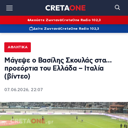
Ακούστε Ζωντανά
CretaOne Radio 102,3
Δείτε Ζωντανά
CretaOne Radio 102,3
ΑΘΛΗΤΙΚΆ
Μάγεψε ο Βασίλης Σκουλάς στα…
προεόρτια του Ελλάδα – Ιταλία
(βίντεο)
07.06.2026, 22:07