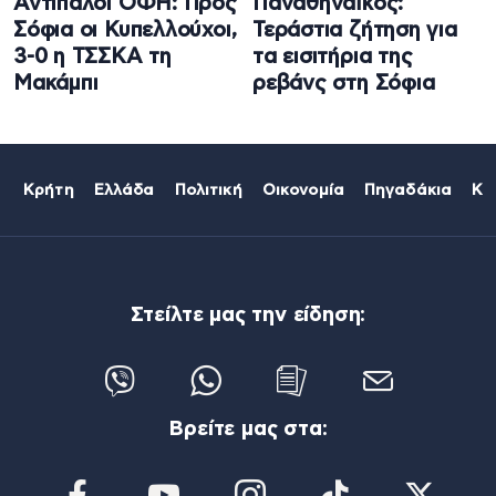
Αντίπαλοι ΟΦΗ: Προς
Παναθηναϊκός:
Σόφια οι Κυπελλούχοι,
Τεράστια ζήτηση για
3-0 η ΤΣΣΚΑ τη
τα εισιτήρια της
Μακάμπι
ρεβάνς στη Σόφια
Κρήτη
Ελλάδα
Πολιτική
Οικονομία
Πηγαδάκια
Κό
Στείλτε μας την είδηση:
Βρείτε μας στα: