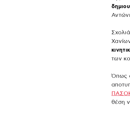
δημιου
Αντών
Σχολιά
Χανίων
κινητι
των κ
Όπως α
αποτυ
ΠΑΣΟ
θέση ν