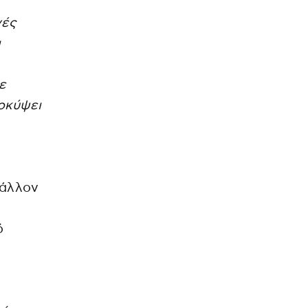
γές
ι
ε
οκύψει
βάλλον
ό