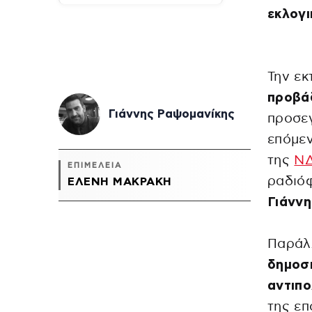
εκλογ
Την εκ
προβά
Γιάννης Ραψομανίκης
προσεγ
επόμεν
της
Ν
ΕΠΙΜΕΛΕΙΑ
ραδιόφ
ΕΛΈΝΗ ΜΑΚΡΆΚΗ
Γιάννη
Παράλλ
δημοσ
αντιπο
της ε