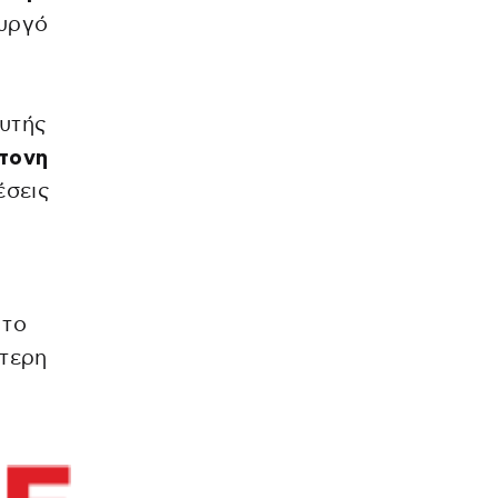
υργό
ευτής
τονη
έσεις
 το
ύτερη