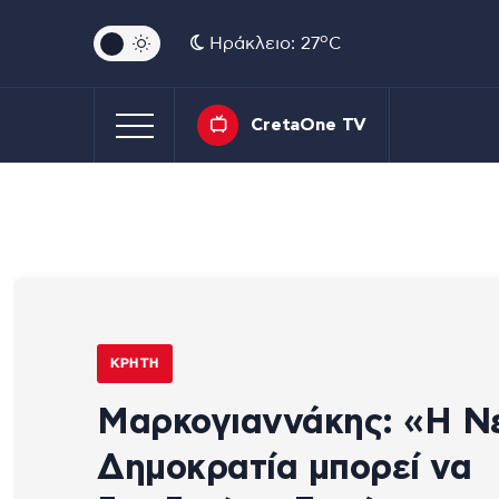
o
Ηράκλειο: 27
C
CretaOne TV
ΚΡΉΤΗ
Μαρκογιαννάκης: «Η Ν
Δημοκρατία μπορεί να