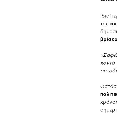
Ιδιαίτ
της
αυ
δημοσ
βρίσκο
«Σαφώς
κοντά 
αυτοδυ
Ωστόσο
πολιτι
χρόνος
σημερι