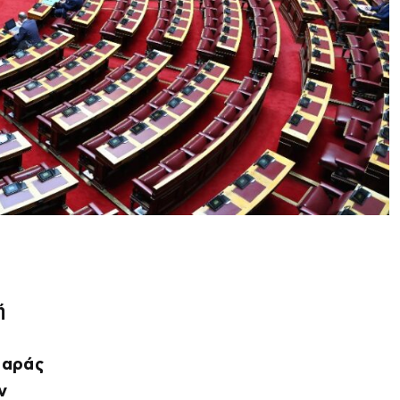
ή
μαράς
ν