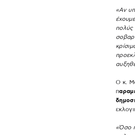
«Αν υπ
έχουμε
πολύς 
σοβαρή
κρίσιμ
προεκλ
αυξηθε
Ο κ. Μ
π
αραμέ
δημοσ
εκλογι
«Όσο π