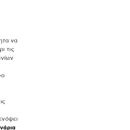
τητα να
ι τις
ανίων
φο
ις
ενόψει
νάρια