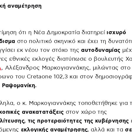
ική αναμέτρηση
τίμηση ότι η Νέα Δημοκρατία διατηρεί
ισχυρό
δισμα
στο πολιτικό σκηνικό και έχει τη δυνατό
γίσει εκ νέου τον στόχο της
αυτοδυναμίας
μέχρ
ες εθνικές εκλογές διατύπωσε ο βουλευτής Χ
Δ
, Αλέξανδρος Μαρκογιαννάκης, μιλώντας στο
ωνο του Cretaone 102,3 και στον δημοσιογρά
 Ραψομανίκη.
ηλα, ο κ. Μαρκογιαννάκης τοποθετήθηκε για τ
κοπικές ανακατατάξεις
στον χώρο της
λίτευσης, τις προτεραιότητες της κυβέρνησης
πόμενης
εκλογικής αναμέτρησης,
αλλά και τα
σε