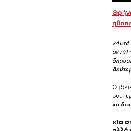
Θρήνο
ηθοπ
«Αυτό 
μεγάλ
δημοσ
δεύτε
Ο βουλ
συμπέρ
να δια
«Τα σ
αλλά 