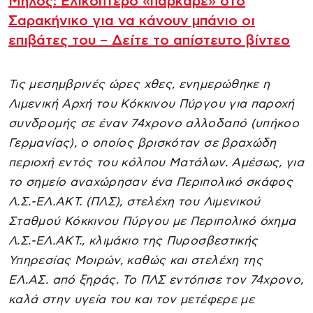
Μήλος: Ελικόπτερο «πάρκαρε» στο
Σαρακήνικο για να κάνουν μπάνιο οι
επιβάτες του – Δείτε το απίστευτο βίντεο
Τις μεσημβρινές ώρες χθες, ενημερώθηκε η
Λιμενική Αρχή του Κόκκινου Πύργου για παροχή
συνδρομής σε έναν 74χρονο αλλοδαπό (υπήκοο
Γερμανίας), ο οποίος βρισκόταν σε βραχώδη
περιοχή εντός του κόλπου Ματάλων. Αμέσως, για
το σημείο αναχώρησαν ένα Περιπολικό σκάφος
Λ.Σ.-ΕΛ.ΑΚΤ. (ΠΛΣ), στελέχη του Λιμενικού
Σταθμού Κόκκινου Πύργου με Περιπολικό όχημα
Λ.Σ.-ΕΛ.ΑΚΤ., κλιμάκιο της Πυροσβεστικής
Υπηρεσίας Μοιρών, καθώς και στελέχη της
ΕΛ.ΑΣ. από ξηράς. Το ΠΛΣ εντόπισε τον 74χρονο,
καλά στην υγεία του και τον μετέφερε με