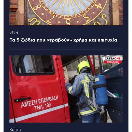
Style
Τα 5 ζώδια που «τραβούν» χρήμα και επιτυχία
Κρήτη