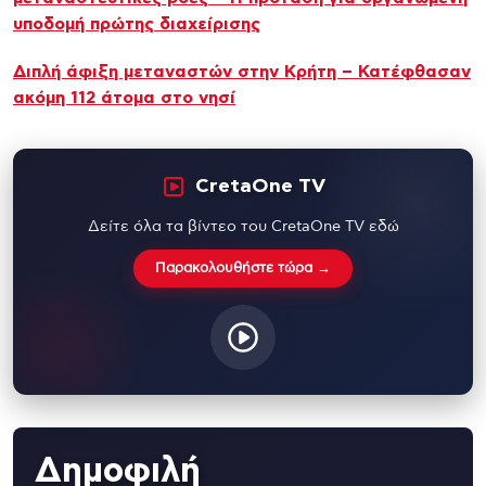
υποδομή πρώτης διαχείρισης
Διπλή άφιξη μεταναστών στην Κρήτη – Κατέφθασαν
ακόμη 112 άτομα στο νησί
CretaOne TV
Δείτε όλα τα βίντεο του CretaOne TV εδώ
Παρακολουθήστε τώρα →
Δημοφιλή