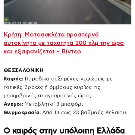
Κρήτη: Μοτοσυκλέτα προσπερνά
αυτοκίνητο με ταχύτητα 200 χλμ την ώρα
και εξαφανίζεται – Βίντεο
ΘΕΣΣΑΛΟΝΙΚΗ
Καιρός:
Παροδικά αυξημένες νεφώσεις με
τοπικές βροχές ή όμβρους κυρίως τις
μεσημβρινές απογευματινές ώρες.
Ανεμοι:
Μεταβλητοί 3 μποφόρ.
Θερμοκρασία:
Από 13 έως 23 βαθμούς Κελσίου.
Ο καιρός στην υπόλοιπη Ελλάδα