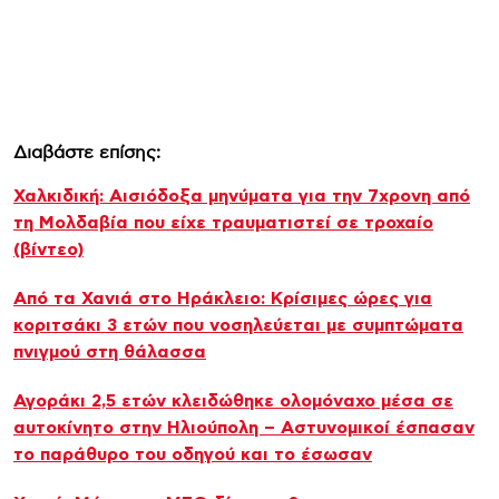
Διαβάστε επίσης:
Χαλκιδική: Αισιόδοξα μηνύματα για την 7χρονη από
τη Μολδαβία που είχε τραυματιστεί σε τροχαίο
(βίντεο)
Από τα Χανιά στο Ηράκλειο: Κρίσιμες ώρες για
κοριτσάκι 3 ετών που νοσηλεύεται με συμπτώματα
πνιγμού στη θάλασσα
Αγοράκι 2,5 ετών κλειδώθηκε ολομόναχο μέσα σε
αυτοκίνητο στην Ηλιούπολη – Αστυνομικοί έσπασαν
το παράθυρο του οδηγού και το έσωσαν