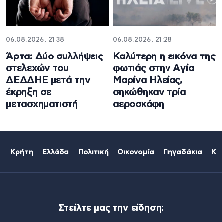
06.08.2026, 21:38
06.08.2026, 21:28
Άρτα: Δύο συλλήψεις
Καλύτερη η εικόνα της
στελεχών του
φωτιάς στην Aγία
ΔΕΔΔΗΕ μετά την
Μαρίνα Ηλείας,
έκρηξη σε
σηκώθηκαν τρία
μετασχηματιστή
αεροσκάφη
Κρήτη
Ελλάδα
Πολιτική
Οικονομία
Πηγαδάκια
Κό
Στείλτε μας την είδηση: