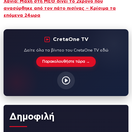
Χανιά: Μάχη στη ΜΕΘ δίνει το 2χρονο που
ανασύρθηκε από τον πάτο πισίνας – Κρίσιμα τα
επόμενα 24ωρα
CretaOne TV
Δείτε όλα τα βίντεο του CretaOne TV εδώ
Παρακολουθήστε τώρα →
Δημοφιλή