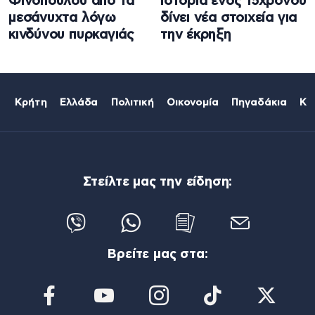
Φινόπουλου από τα
ιστορία ενός 15χρονου
μεσάνυχτα λόγω
δίνει νέα στοιχεία για
κινδύνου πυρκαγιάς
την έκρηξη
Κρήτη
Ελλάδα
Πολιτική
Οικονομία
Πηγαδάκια
Κό
Στείλτε μας την είδηση:
Βρείτε μας στα: