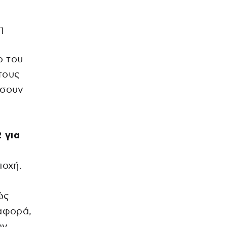
η
ο του
τους
ήσουν
 για
ποχή.
ώς
αφορά,
ην