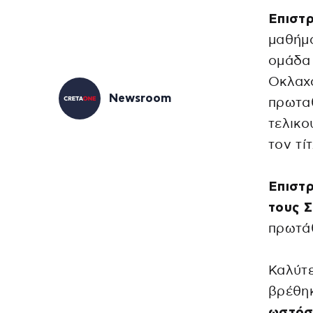
Επιστρ
μαθήμ
ομάδα 
Οκλαχ
Newsroom
πρωταθ
τελικο
τον τί
Επιστρ
τους Σ
πρωτάθ
Καλύτε
βρέθηκ
ωστό