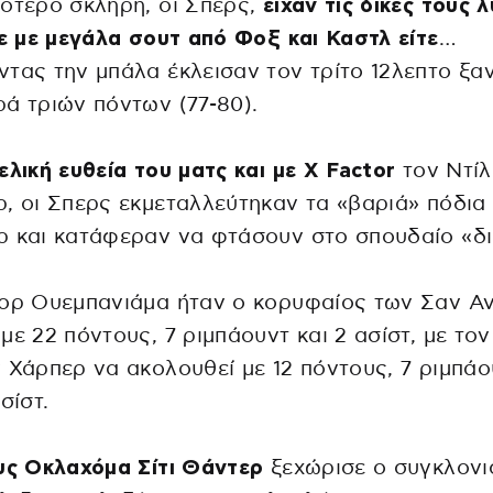
ότερο σκληρή, οι Σπερς,
είχαν τις δικές τους 
τε με μεγάλα σουτ από Φοξ και Καστλ είτε
…
τας την μπάλα έκλεισαν τον τρίτο 12λεπτο ξα
ά τριών πόντων (77-80).
ελική ευθεία του ματς και με X Factor
τον Ντί
, οι Σπερς εκμεταλλεύτηκαν τα «βαριά» πόδια
 και κατάφεραν να φτάσουν στο σπουδαίο «δι
ορ Ουεμπανιάμα ήταν ο κορυφαίος των Σαν Αν
με 22 πόντους, 7 ριμπάουντ και 2 ασίστ, με τον
 Χάρπερ να ακολουθεί με 12 πόντους, 7 ριμπάο
σίστ.
υς Οκλαχόμα Σίτι Θάντερ
ξεχώρισε ο συγκλονι