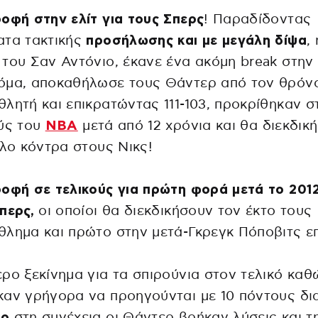
οφή στην ελίτ για τους Σπερς
! Παραδίδοντας
ατα τακτικής
προσήλωσης και με μεγάλη δίψα
, 
του Σαν Αντόνιο, έκανε ένα ακόμη break στην
όμα, αποκαθήλωσε τους Θάντερ από τον θρόν
λητή και επικρατώντας 111-103, προκρίθηκαν σ
ύς του
ΝΒΑ
μετά από 12 χρόνια και θα διεκδικ
τλο κόντρα στους Νικς!
οφή σε τελικούς για πρώτη φορά μετά το 2012
περς,
oι οποίοι θα διεκδικήσουν τον έκτο τους
λημα και πρώτο στην μετά-Γκρεγκ Πόποβιτς ε
ρο ξεκίνημα για τα σπιρούνια στον τελικό καθ
αν γρήγορα να προηγούνται με 10 πόντους δι
σο
στη συνέχεια οι Θάντερ βρήκαν λύσεις και τ