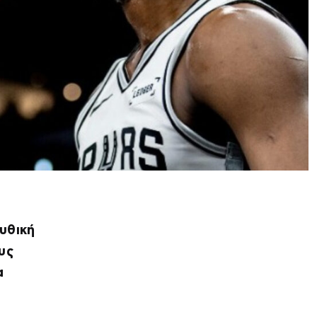
υθική
υς
α