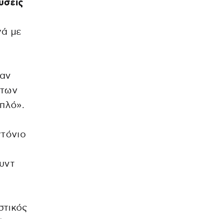
λύσεις
νά με
λαν
 των
πλό».
τόνιο
υντ
στικός