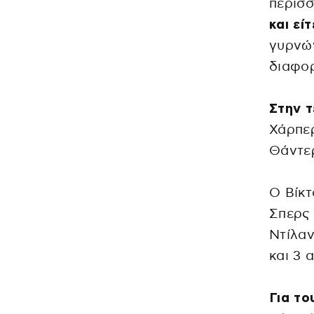
περισσ
και εί
γυρνών
διαφορ
Στην τ
Χάρπερ
Θάντερ
Ο Βίκτ
Σπερς 
Ντίλαν
και 3 α
Για το