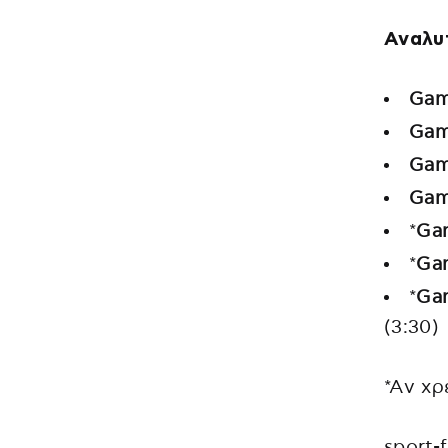
Αναλυ
Gam
Gam
Gam
Gam
*
Ga
*
Ga
*
Ga
(3:30)
*Aν χρ
sport-