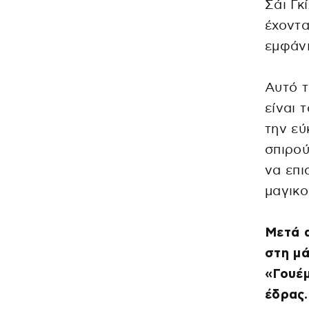
Σάι Γκ
έχοντα
εμφάνι
Αυτό τ
είναι 
την εύ
σπιρού
να επι
μαγικο
Μετά α
στη μά
«Γουέμ
έδρας.