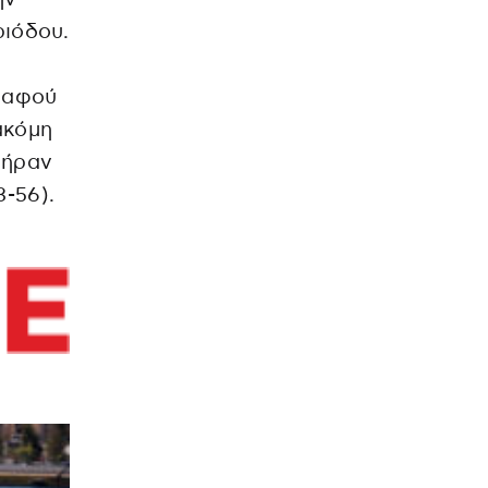
ριόδου.
, αφού
ακόμη
πήραν
3-56).