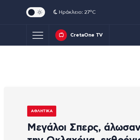
o
Ηράκλειο: 27
C
CretaOne TV
ΑΘΛΗΤΙΚΆ
Μεγάλοι Σπερς, άλωσα