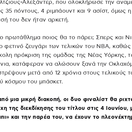
ίλτζιους-Αλεξάντερ, που ολοκλήρωσε την αναμ
ς 35 πόντους, 4 ριμπάουντ και 9 ασίστ, όμως η
σή του δεν ήταν αρκετή.
ο πρωτάθλημα ποιος θα το πάρει; Σπερς και Νι
το φετινό ζευγάρι των τελικών του ΝΒΑ, καθώς
κολη πρόκριση της ομάδας της Νέας Υόρκης, τ
νια, κατάφεραν να αλώσουν ξανά την Οκλαχόμ
στρέψουν μετά από 12 χρόνια στους τελικούς 
ύ κόσμου του μπάσκετ.
πό μια μικρή διακοπή, οι δυο φιναλίστ θα ριχ
χη της διεκδίκησης του τίτλου στις 4 Ιουνίου, 
πι» και την παρέα του, να έχουν το πλεονέκτη