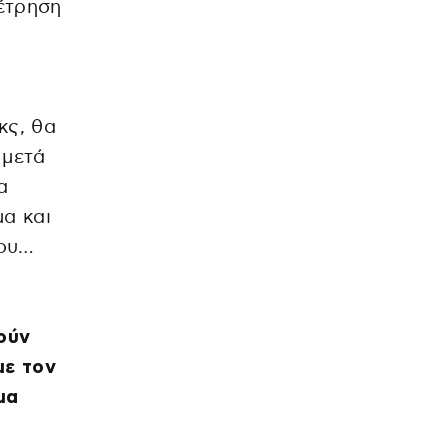
έτρηση
κς, θα
 μετά
α
α και
του…
τούν
με τον
μα