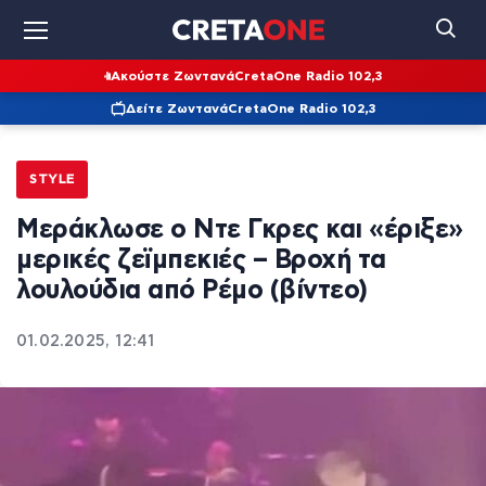
Ακούστε Ζωντανά
CretaOne Radio 102,3
Δείτε Ζωντανά
CretaOne Radio 102,3
STYLE
Μεράκλωσε ο Ντε Γκρες και «έριξε»
μερικές ζεϊμπεκιές – Βροχή τα
λουλούδια από Ρέμο (βίντεο)
01.02.2025, 12:41