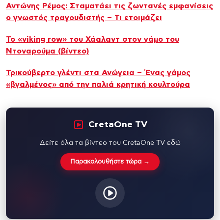
Αντώνης Ρέμος: Σταματάει τις ζωντανές εμφανίσεις
ο γνωστός τραγουδιστής – Τι ετοιμάζει
Το «viking row» του Χάαλαντ στον γάμο του
Ντοναρούμα (βίντεο)
Τρικούβερτο γλέντι στα Ανώγεια – Ένας γάμος
«βγαλμένος» από την παλιά κρητική κουλτούρα
CretaOne TV
Δείτε όλα τα βίντεο του CretaOne TV εδώ
Παρακολουθήστε τώρα →