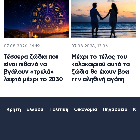
07.08.2026, 14:19
07.08.2026, 13:06
Τέσσερα ζώδια που
Μέχρι το τέλος του
είναι πιθανό να
καλοκαιριού αυτά τα
βγάλουν «τρελά»
ζώδια θα έχουν βρει
λεφτά μέχρι το 2030
την αληθινή αγάπη
Κρήτη
Ελλάδα
Πολιτική
Οικονομία
Πηγαδάκια
Κό