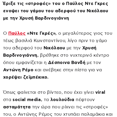
Έριξε τις «στροφές» του ο Παύλος Ντε Γκρες
ενοψει του γάμου του αδερφού του Νικόλαου
με την Χρυσή Βαρδινογιάννη
Ο
Παύλος
«Ντε Γκρές»,
ο μεγαλύτερος γιος του
τέως βασιλιά Κωνσταντίνου, λίγο πριν το γάμο
του αδερφού του
Νικόλαου
με την
Χρυσή
Βαρδινογιάννη,
βρέθηκε στο νυχτερινό κέντρο
όπου εμφανίζεται η
Δέσποινα Βανδή
με τον
Αντώνη Ρέμο
και ανέβηκε στην πίστα για να
χορέψει ζεϊμπέκικο.
Όπως φαίνεται στο βίντεο, που έχει γίνει
viral
στα
social media,
τα
λουλούδια
πέφτουν
ασταμάτητα
την ώρα που ρίχνει τις «στροφές»
του, ο Αντώνης Ρέμος του χτυπάει παλαμάκια και