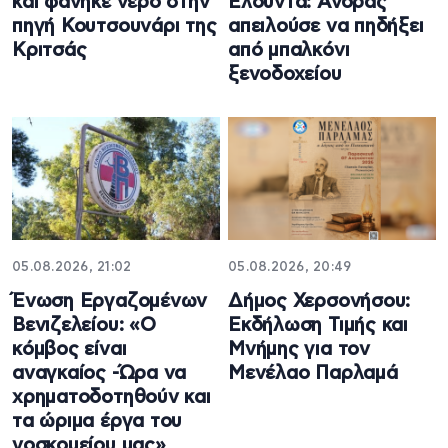
και φάνηκε νερό στην
Ελούντα: Άνδρας
πηγή Κουτσουνάρι της
απειλούσε να πηδήξει
Κριτσάς
από μπαλκόνι
ξενοδοχείου
05.08.2026, 21:02
05.08.2026, 20:49
Ένωση Εργαζομένων
Δήμος Χερσονήσου:
Βενιζελείου: «Ο
Εκδήλωση Τιμής και
κόμβος είναι
Μνήμης για τον
αναγκαίος -Ώρα να
Μενέλαο Παρλαμά
χρηματοδοτηθούν και
τα ώριμα έργα του
νοσκομείου μας»