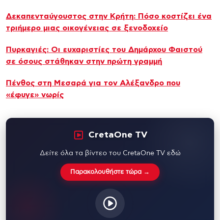
Δεκαπενταύγουστος στην Κρήτη: Πόσο κοστίζει ένα
τριήμερο μιας οικογένειας σε ξενοδοχείο
Πυρκαγιές: Οι ευχαριστίες του Δημάρχου Φαιστού
σε όσους στάθηκαν στην πρώτη γραμμή
Πένθος στη Μεσαρά για τον Αλέξανδρο που
«έφυγε» νωρίς
CretaOne TV
Δείτε όλα τα βίντεο του CretaOne TV εδώ
Παρακολουθήστε τώρα →