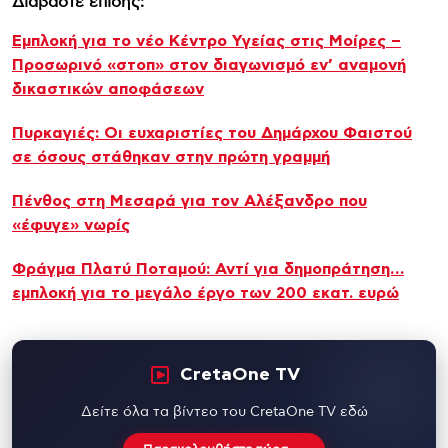
Διαβάστε επίσης:
Εμπλοκή για το νέο Κέντρο Υγείας στις Μοίρες –
Προσωρινό «στοπ» στον διαγωνισμό εν’ αναμονή
δικαστικών αποφάσεων
Πυρκαγιές: Οι ευχαριστίες του Δημάρχου Φαιστού
σε όσους στάθηκαν στην πρώτη γραμμή
Πένθος στη Μεσαρά για τον Αλέξανδρο που
«έφυγε» νωρίς
Φράγμα Πλατύ Ποταμού: Αντί για δημοπράτηση…
εμπλοκή για το μεγάλο έργο των 200 εκατ. ευρώ
CretaOne TV
Δείτε όλα τα βίντεο του CretaOne TV εδώ