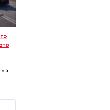
 το
 στο
 ενώ