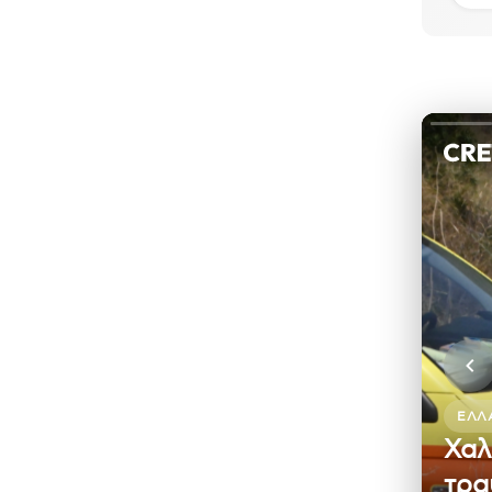
ΕΛΛ
Χαλ
τρα