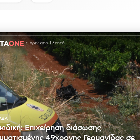
πριν από 1 λεπτό
ΆΔΑ
κιδική: Επιχείρηση διάσωσης
υματισμένης 49χρονης Γερμανίδας σε