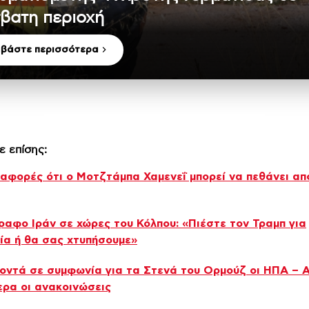
βατη περιοχή
αβάστε περισσότερα
ε επίσης:
ναφορές ότι ο Μοτζτάμπα Χαμενεΐ μπορεί να πεθάνει απ
ραφο Ιράν σε χώρες του Κόλπου: «Πιέστε τον Τραμπ για
α ή θα σας χτυπήσουμε»
Κοντά σε συμφωνία για τα Στενά του Ορμούζ οι ΗΠΑ – 
ερα οι ανακοινώσεις