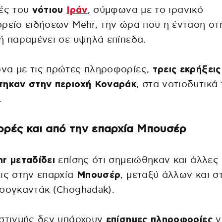
χές του
νότιου
Ιράν
, σύμφωνα με το ιρανικό
ρείο ειδήσεων Mehr, την ώρα που η ένταση στ
ή παραμένει σε υψηλά επίπεδα.
να με τις πρώτες πληροφορίες,
τρεις εκρήξεις
τηκαν στην περιοχή Κοναράκ
, στα νοτιοδυτικά
.
ρές και από την επαρχία Μπουσέρ
r μεταδίδει
επίσης ότι σημειώθηκαν και άλλες
ις στην επαρχία
Μπουσέρ
, μεταξύ άλλων και σ
σογκαντάκ (Choghadak).
 στιγμής δεν υπάρχουν
επίσημες πληροφορίες
γ