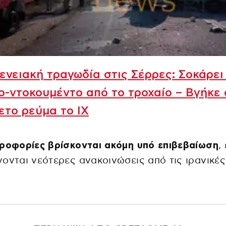
ενειακή τραγωδία στις Σέρρες: Σοκάρει
ο-ντοκουμέντο από το τροχαίο – Βγήκε
ετο ρεύμα το ΙΧ
ροφορίες βρίσκονται ακόμη υπό επιβεβαίωση
,
ονται νεότερες ανακοινώσεις από τις ιρανικές