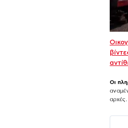
Οικογ
βίντε
αντίθ
Οι πλη
αναμέν
αρχές.