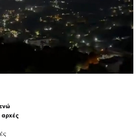
 ενώ
 αρχές
ές