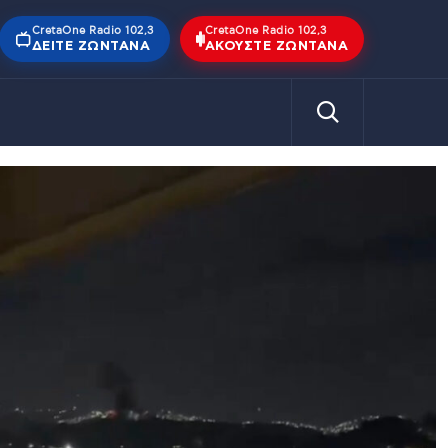
CretaOne Radio 102,3
CretaOne Radio 102,3
ΔΕΊΤΕ ΖΩΝΤΑΝΆ
ΑΚΟΎΣΤΕ ΖΩΝΤΑΝΆ