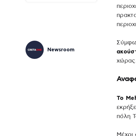
περιο
πρακτο
περιοχ
Σύμφω
Newsroom
ακούσ
χώρας
Αναφο
Το Meh
εκρήξε
πόλη Τ
Μέχρι