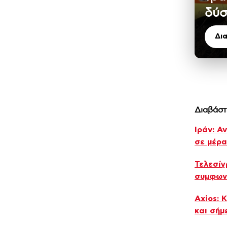
δύσ
Δι
Διαβάστ
Ιράν: Α
σε μέρα
Τελεσίγ
συμφωνί
Axios: 
και σήμ