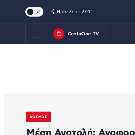
o
Ηράκλειο: 27
C
CretaOne TV
ΚΌΣΜΟΣ
Μέση Ανατολή: Αναφορ