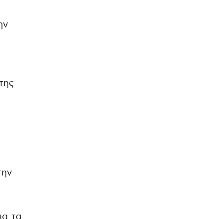
ην
 της
την
ια τα