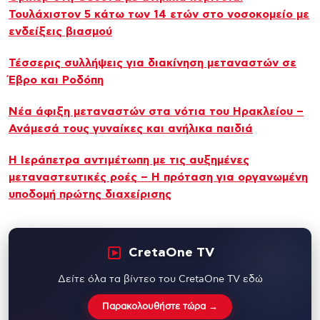
Τουλάχιστον 5 κάτω των 14 ετών στο νοσοκομείο με
ενδείξεις βιασμού
Τέσσερις συλλήψεις για διακίνηση μεταναστών σε
Έβρο και Ροδόπη
Νέα άφιξη μεταναστών στα νότια του Ηρακλείου –
Ανάμεσά τους γυναίκες και ανήλικα παιδιά
Η Ιεράπετρα αντιμέτωπη με τις αυξημένες
μεταναστευτικές ροές – Η πρόταση για οργανωμένη
υποδομή πρώτης διαχείρισης
CretaOne TV
Δείτε όλα τα βίντεο του CretaOne TV εδώ
Παρακολουθήστε τώρα →