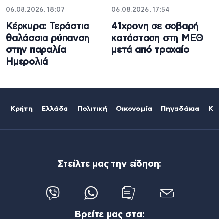
06.08.2026, 18:07
06.08.2026, 17:54
Κέρκυρα: Τεράστια
41χρονη σε σοβαρή
θαλάσσια ρύπανση
κατάσταση στη ΜΕΘ
στην παραλία
μετά από τροχαίο
Ημερολιά
Κρήτη
Ελλάδα
Πολιτική
Οικονομία
Πηγαδάκια
Κό
Στείλτε μας την είδηση:
Βρείτε μας στα: