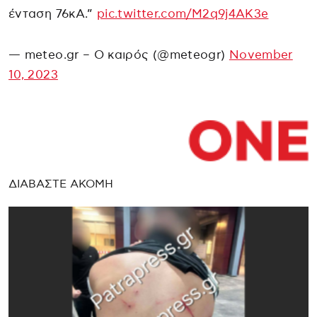
ένταση 76κΑ.”
pic.twitter.com/M2q9j4AK3e
— meteo.gr – Ο καιρός (@meteogr)
November
10, 2023
ΔΙΑΒΑΣΤΕ ΑΚΟΜΗ