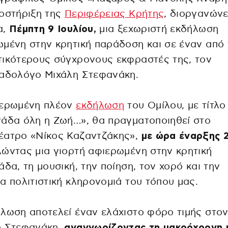
οστήριξη της
Περιφέρειας Κρήτης
, διοργανώνε
α,
Πέμπτη 9 Ιουλίου,
μια ξεχωριστή εκδήλωση
μένη στην κρητική παράδοση και σε έναν από
τικότερους σύγχρονους εκφραστές της, τον
ναδολόγο Μιχάλη Στεφανάκη.
ιερωμένη πλέον
εκδήλωση
του Ομίλου, με τίτλο
άδα όλη η Ζωή…», θα πραγματοποιηθεί στο
έατρο «Νίκος Καζαντζάκης»,
με ώρα έναρξης 
ώντας μια γιορτή αφιερωμένη στην κρητική
άδα, τη μουσική, την ποίηση, τον χορό και την
α πολιτιστική κληρονομιά του τόπου μας.
λωση αποτελεί έναν ελάχιστο φόρο τιμής στο
η Στεφανάκη,
αναγνωρίζοντας τη μακρόχρονη 