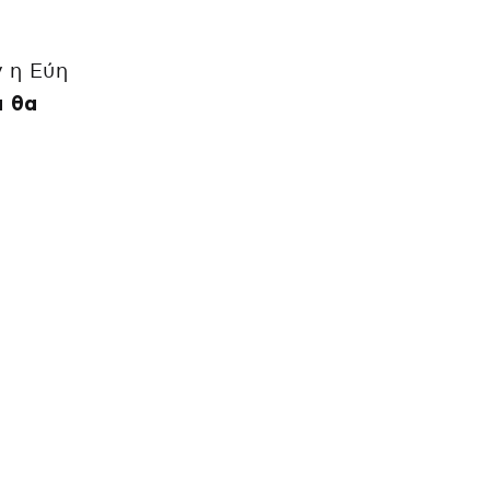
 η Εύη
α θα