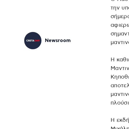
την υπ
σήμερ
αφιερω
σημαν
Newsroom
μαντι
Η καθ
Μαντιν
Κηποθ
αποτελ
μαντιν
πλούσι
Η εκδή
Μιχάλ