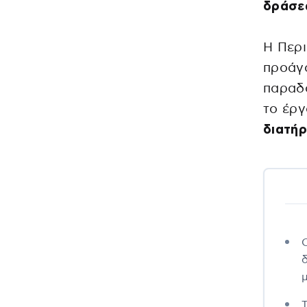
δράσε
Η Περι
προάγο
παραδό
το έργ
διατήρ