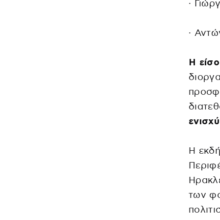
· Γιώρ
· Αντ
Η είσο
διοργα
προσφέ
διατεθ
ενισχύ
Η εκδή
Περιφέ
Ηρακλε
των φο
πολιτι