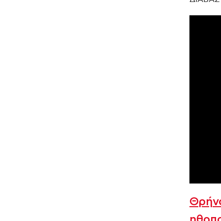
Θρήνο
ηθοπ