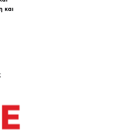
η και
ς