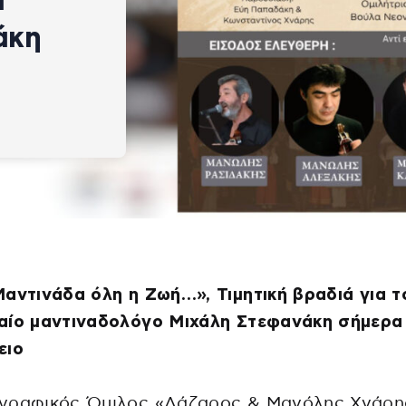
ά
άκη
αντινάδα όλη η Ζωή…», Τιμητική βραδιά για τ
αίο μαντιναδολόγο Μιχάλη Στεφανάκη σήμερα
ειο
γραφικός Όμιλος «Λάζαρος & Μανόλης Χνάρης