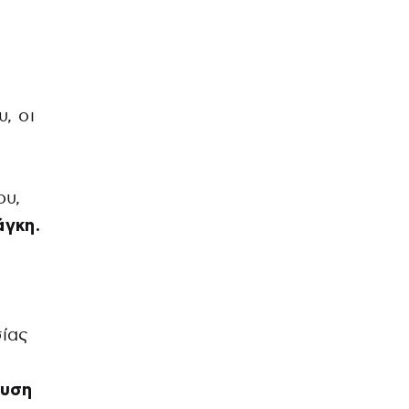
υ, οι
ου,
άγκη.
σίας
χυση