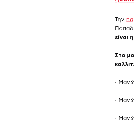
Την
πα
Παπαδ
είναι 
Στο μο
καλλιτ
· Μαν
· Μαν
· Μαν