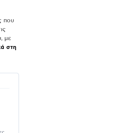
ς που
ις
, με
κά στη
ες