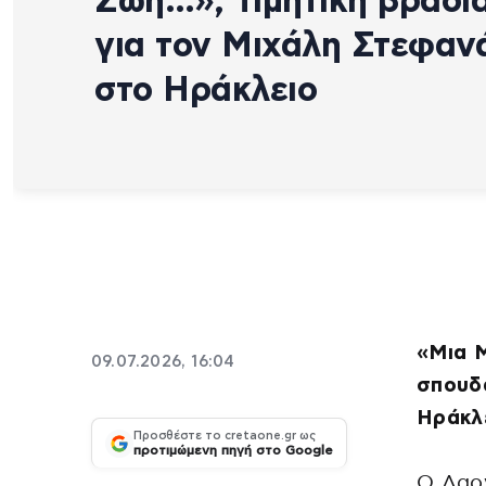
Ζωή…», Τιμητική βραδι
για τον Μιχάλη Στεφαν
στο Ηράκλειο
«Μια Μ
09.07.2026, 16:04
σπουδ
Ηράκλ
Προσθέστε το cretaone.gr ως
προτιμώμενη πηγή στο Google
Ο Λαο