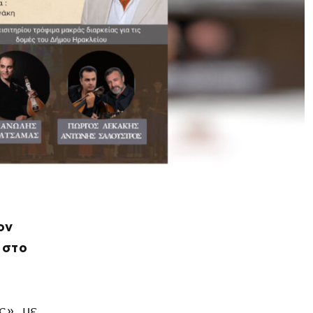
ον
 στο
», με