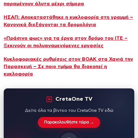
παραμένουν άλυτα μέχρι σήμερα
ΗΣΑΠ: Αποκαταστάθηκε η κυκλοφορία στη γραμμή –
Κανονικά διεξάγονται τα δρομολόγια
«Πράσινο φως» για τα έργα στον δρόμο του ΙΤΕ –
Ξεκινούν οι πολυαναμενόμενες εργασίες
Κυκλοφοριακές ρυθμίσεις στον ΒΟΑΚ στα Χανιά την
Παρασκευή – Σε ποιο τμήμα θα διακοπεί η
κυκλοφορία
CretaOne TV
Δείτε όλα τα βίντεο του CretaOne TV εδώ
Παρακολουθήστε τώρα →