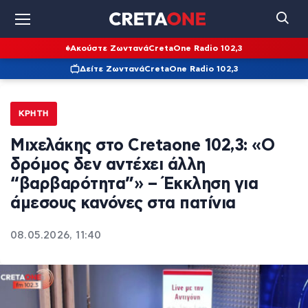
Ακούστε Ζωντανά
CretaOne Radio 102,3
Δείτε Ζωντανά
CretaOne Radio 102,3
ΚΡΉΤΗ
Μιχελάκης στο Cretaone 102,3: «Ο
δρόμος δεν αντέχει άλλη
“βαρβαρότητα”» – Έκκληση για
άμεσους κανόνες στα πατίνια
08.05.2026, 11:40