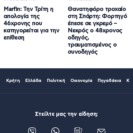
Marfin: Την Τρίτη η
Θανατηφόρο τροχαίο
απολογία της
στη Σπάρτη: Φορτηγό
46χρονης που
έπεσε σε γκρεμό –
κατηγορείται για την
Νεκρός ο 48χρονος
επίθεση
οδηγός,
τραυματισμένος ο
συνοδηγός
Κρήτη
Ελλάδα
Πολιτική
Οικονομία
Πηγαδάκια
Κό
Στείλτε μας την είδηση: