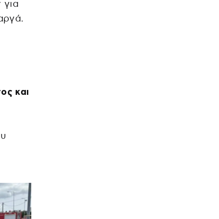
 για
αργά.
ος και
ου