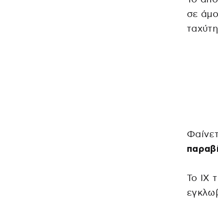
σε άμο
ταχύτη
Φαίνε
παραβ
Το ΙΧ 
εγκλωβ