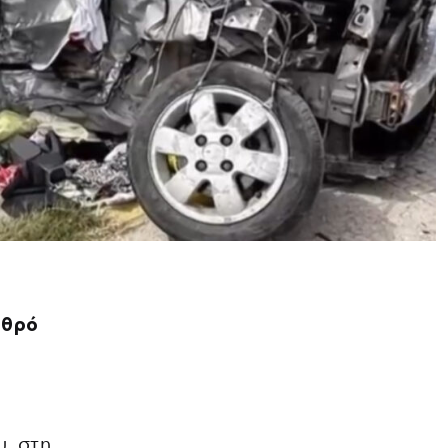
υθρό
, στη