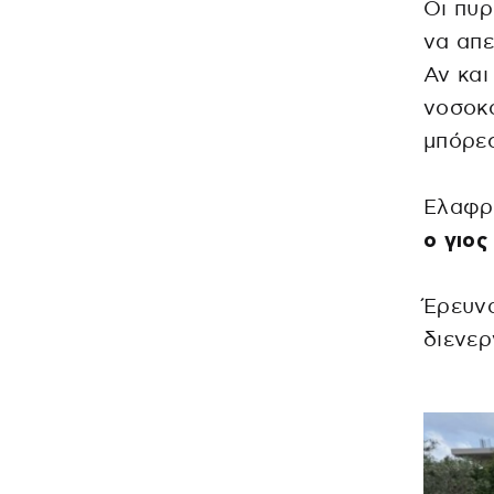
Οι πυρ
να απε
Αν κα
νοσοκο
μπόρεσ
Ελαφρ
ο γιος
Έρευνα
διενερ