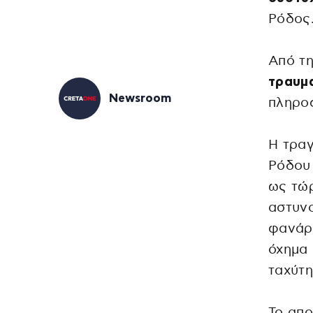
Ρόδος
Από τη
τραυμ
Newsroom
πληροφ
Η τραγ
Ρόδου 
ως τώρ
αστυνο
φανάρι
όχημα 
ταχύτη
Το απο