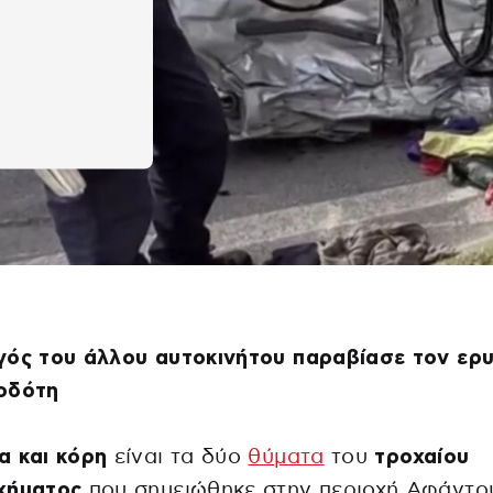
γός του άλλου αυτοκινήτου παραβίασε τον ερ
οδότη
α και κόρη
είναι τα δύο
θύματα
του
τροχαίου
χήματος
που σημειώθηκε στην περιοχή Αφάντου