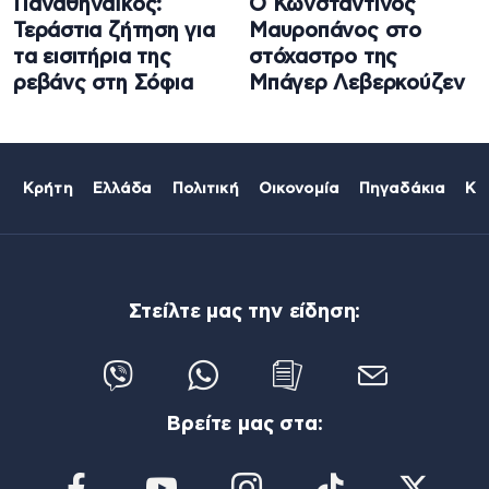
Παναθηναϊκός:
Ο Κωνσταντίνος
Τεράστια ζήτηση για
Μαυροπάνος στο
τα εισιτήρια της
στόχαστρο της
ρεβάνς στη Σόφια
Μπάγερ Λεβερκούζεν
Κρήτη
Ελλάδα
Πολιτική
Οικονομία
Πηγαδάκια
Κό
Στείλτε μας την είδηση:
Βρείτε μας στα: