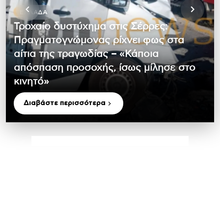
ΕΛΛΆΔΑ
Τροχαίο δυστύχημα στις Σέρρες:
Πραγματογνώμονας ρίχνει φως στα
αίτια της τραγωδίας – «Κάποια
απόσπαση προσοχής, ίσως μίλησε στο
κινητό»
Διαβάστε περισσότερα