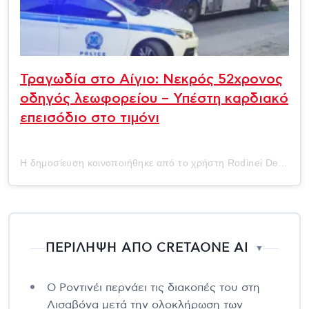
Τραγωδία στο Αίγιο: Νεκρός 52χρονος
οδηγός λεωφορείου – Υπέστη καρδιακό
επεισόδιο στο τιμόνι
Η δημοσίευση κοινοποιήθηκε από το χρήστη Rodinei De Almeida (@pretinhorodi_oficial)
ΠΕΡΙΛΗΨΗ ΑΠΟ CRETAONE AI
▼
Ο Ροντινέι περνάει τις διακοπές του στη
Λισαβόνα μετά την ολοκλήρωση των