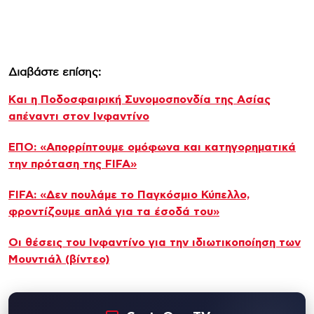
Διαβάστε επίσης:
Kαι η Ποδοσφαιρική Συνομοσπονδία της Ασίας
απέναντι στον Ινφαντίνο
ΕΠΟ: «Απορρίπτουμε ομόφωνα και κατηγορηματικά
την πρόταση της FIFA»
FIFA: «Δεν πουλάμε το Παγκόσμιο Κύπελλο,
φροντίζουμε απλά για τα έσοδά του»
Οι θέσεις του Ινφαντίνο για την ιδιωτικοποίηση των
Μουντιάλ (βίντεο)