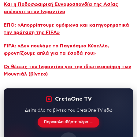
Kαι η Ποδοσφαιρική Συνομοσπονδία της Ασίας
απέναντι στον Ινφαντίνο
ΕΠΟ: «Απορρίπτουμε ομόφωνα και κατηγορηματικά
την πρόταση της FIFA»
FIFA: «Δεν πουλάμε το Παγκόσμιο Κύπελλο,
φροντίζουμε απλά για τα έσοδά του»
Οι θέσεις του Ινφαντίνο για την ιδιωτικοποίηση των
Μουντιάλ (βίντεο)
CretaOne TV
Δείτε όλα τα βίντεο του CretaOne TV εδώ
Παρακολουθήστε τώρα →