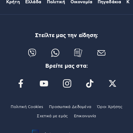
Κρήτη
Ελλάδα
Πολιτική
Οικονομία
Πηγαδάκια
Κό
Στείλτε μας την είδηση:
Βρείτε μας στα:
Πολιτική Cookies
Προσωπικά Δεδομένα
Όροι Χρήσης
Σχετικά με εμάς
Επικοινωνία