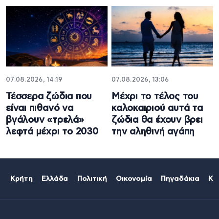
07.08.2026, 14:19
07.08.2026, 13:06
Τέσσερα ζώδια που
Μέχρι το τέλος του
είναι πιθανό να
καλοκαιριού αυτά τα
βγάλουν «τρελά»
ζώδια θα έχουν βρει
λεφτά μέχρι το 2030
την αληθινή αγάπη
Κρήτη
Ελλάδα
Πολιτική
Οικονομία
Πηγαδάκια
Κό