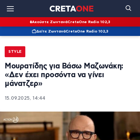
Ακούστε Ζωντανά
CretaOne Radio 102,3
Δείτε Ζωντανά
CretaOne Radio 102,3
STYLE
Μουρατίδης για Βάσω Μαζωνάκη:
«Δεν έχει προσόντα να γίνει
μάνατζερ»
15.09.2025, 14:44