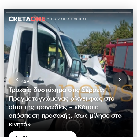
πριν από 7 λεπτά
ΕΛΛΆΔΑ
Τροχαίο δυστύχημα στις Σέρρες:
Πραγματογνώμονας ρίχνει φως στα
αίτια της τραγωδίας – «Κάποια
απόσπαση προσοχής, ίσως μίλησε στο
κινητό»