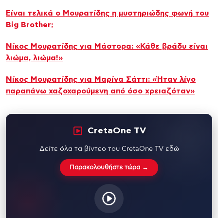
Είναι τελικά ο Μουρατίδης η μυστηριώδης φωνή του
Big Brother;
Νίκος Μουρατίδης για Μάστορα: «Κάθε βράδυ είναι
λιώμα, λιώμα!»
Νίκος Μουρατίδης για Μαρίνα Σάττι: «Ήταν λίγο
παραπάνω χαζοχαρούμενη από όσο χρειαζόταν»
CretaOne TV
Δείτε όλα τα βίντεο του CretaOne TV εδώ
Παρακολουθήστε τώρα →