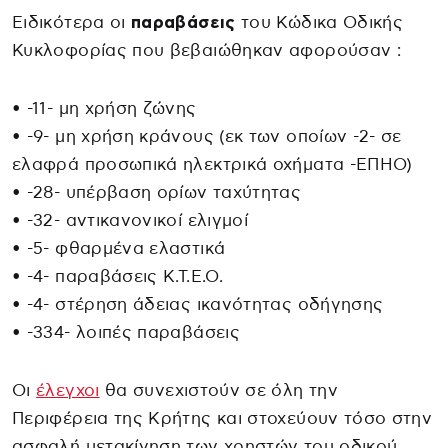
Ειδικότερα οι
παραβάσεις
του Κώδικα Οδικής
Κυκλοφορίας που βεβαιώθηκαν αφορούσαν :
• -11- μη χρήση ζώνης
• -9- μη χρήση κράνους (εκ των οποίων -2- σε
ελαφρά προσωπικά ηλεκτρικά οχήματα -ΕΠΗΟ)
• -28- υπέρβαση ορίων ταχύτητας
• -32- αντικανονικοί ελιγμοί
• -5- φθαρμένα ελαστικά
• -4- παραβάσεις Κ.Τ.Ε.Ο.
• -4- στέρηση άδειας ικανότητας οδήγησης
• -334- λοιπές παραβάσεις
Οι
έλεγχοι
θα συνεχιστούν σε όλη την
Περιφέρεια της Κρήτης και στοχεύουν τόσο στην
ασφαλή μετακίνηση των χρηστών του οδικού