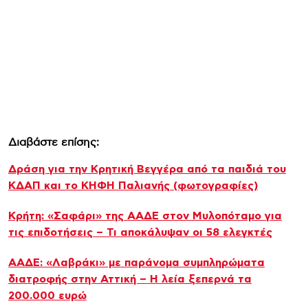
Διαβάστε επίσης:
Δράση για την Κρητική Βεγγέρα από τα παιδιά του
ΚΔΑΠ και το ΚΗΦΗ Παλιανής (φωτογραφίες)
Κρήτη: «Σαφάρι» της ΑΑΔΕ στον Μυλοπόταμο για
τις επιδοτήσεις – Τι αποκάλυψαν οι 58 ελεγκτές
ΑΑΔΕ: «Λαβράκι» με παράνομα συμπληρώματα
διατροφής στην Αττική – Η λεία ξεπερνά τα
200.000 ευρώ