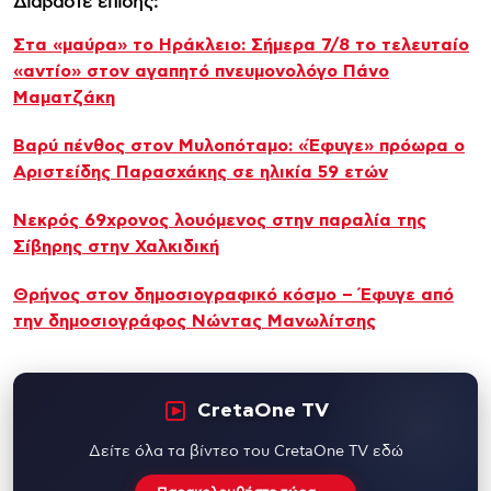
Διαβάστε επίσης:
Στα «μαύρα» το Ηράκλειο: Σήμερα 7/8 το τελευταίο
«αντίο» στον αγαπητό πνευμονολόγο Πάνο
Μαματζάκη
Βαρύ πένθος στον Μυλοπόταμο: «Έφυγε» πρόωρα ο
Αριστείδης Παρασχάκης σε ηλικία 59 ετών
Νεκρός 69χρονος λουόμενος στην παραλία της
Σίβηρης στην Χαλκιδική
Θρήνος στον δημοσιογραφικό κόσμο – Έφυγε από
την δημοσιογράφος Νώντας Μανωλίτσης
CretaOne TV
Δείτε όλα τα βίντεο του CretaOne TV εδώ