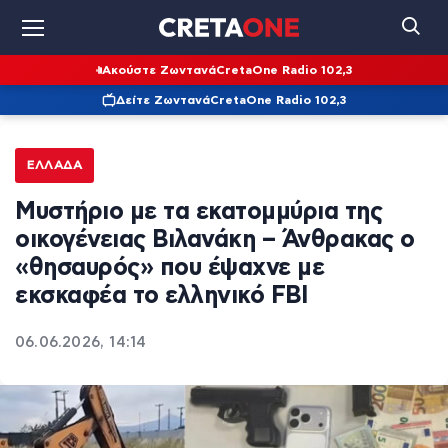
Ακούστε Ζωντανά
CretaOne Radio 102,3
Δείτε Ζωντανά
CretaOne Radio 102,3
ΕΛΛΆΔΑ
Μυστήριο με τα εκατομμύρια της
οικογένειας Βιλανάκη – Άνθρακας ο
«θησαυρός» που έψαχνε με
εκσκαφέα το ελληνικό FBI
06.06.2026, 14:14