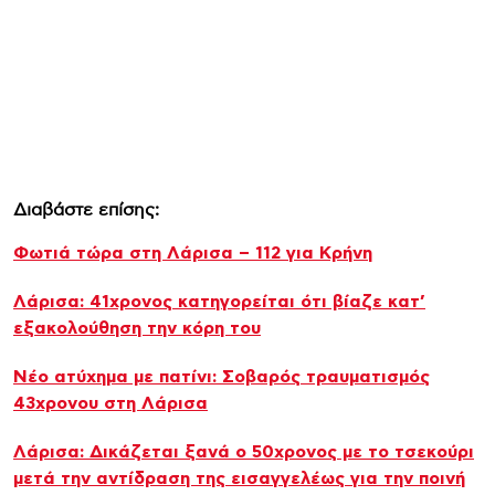
Διαβάστε επίσης:
Φωτιά τώρα στη Λάρισα – 112 για Κρήνη
Λάρισα: 41χρονος κατηγορείται ότι βίαζε κατ’
εξακολούθηση την κόρη του
Νέο ατύχημα με πατίνι: Σοβαρός τραυματισμός
43χρονου στη Λάρισα
Λάρισα: Δικάζεται ξανά ο 50χρονος με το τσεκούρι
μετά την αντίδραση της εισαγγελέως για την ποινή