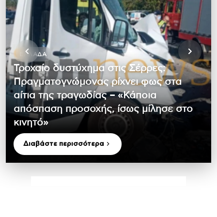
ΕΛΛΆΔΑ
Τροχαίο δυστύχημα στις Σέρρες:
Πραγματογνώμονας ρίχνει φως στα
αίτια της τραγωδίας – «Κάποια
απόσπαση προσοχής, ίσως μίλησε στο
κινητό»
Διαβάστε περισσότερα