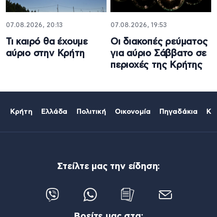
07.08.2026, 20:13
07.08.2026, 19:53
Τι καιρό θα έχουμε
Οι διακοπές ρεύματος
αύριο στην Κρήτη
για αύριο Σάββατο σε
περιοχές της Κρήτης
Κρήτη
Ελλάδα
Πολιτική
Οικονομία
Πηγαδάκια
Κό
Στείλτε μας την είδηση:
Βρείτε μας στα: