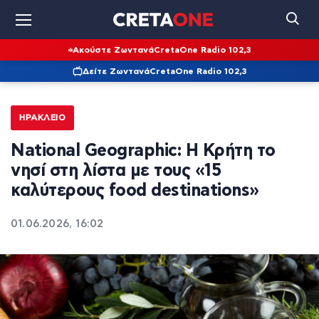
Ακούστε Ζωντανά
CretaOne Radio 102,3
Δείτε Ζωντανά
CretaOne Radio 102,3
ΗΡΆΚΛΕΙΟ
National Geographic: Η Κρήτη το
νησί στη λίστα με τους «15
καλύτερους food destinations»
01.06.2026, 16:02