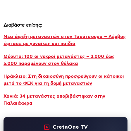
Διαβάστε επίσης:
Νέα άφιξη μεταναστών στον Τσούτσουρα – Λέμβος
έφτασε με γυναίκες και παιδιά
Θέουτα: 100 οι νεκροί μετανάστες – 3.000 έως
5.000 παραμένουν στον θύλακα
Ηράκλειο: Στη δικαιοσύνη προσφεύγουν οι κάτοικοι
μετά το ΦΕΚ για τη δομή μεταναστών
Χανιά: 34 μετανάστες αποβιβάστηκαν στην
Παλαιόχωρα
CretaOne TV