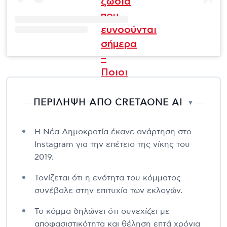
ζώδια
που
ευνοούνται
σήμερα
–
Ποιοι
είναι
οι
ΠΕΡΙΛΗΨΗ ΑΠΟ CRETAONE AI
▼
τυχεροί
της
Η Νέα Δημοκρατία έκανε ανάρτηση στο
ημέρας
Instagram για την επέτειο της νίκης του
2019.
Τονίζεται ότι η ενότητα του κόμματος
συνέβαλε στην επιτυχία των εκλογών.
Το κόμμα δηλώνει ότι συνεχίζει με
αποφασιστικότητα και θέληση επτά χρόνια