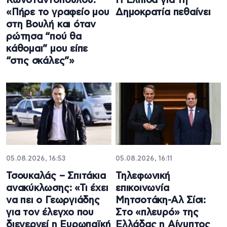
Κωνσταντοπούλου:
Η Ελπίδα για τη
«Πήρε το γραφείο μου
Δημοκρατία πεθαίνει
στη Βουλή και όταν
ρώτησα “πού θα
κάθομαι” μου είπε
“στις σκάλες”»
05.08.2026, 16:53
05.08.2026, 16:11
Τσουκαλάς – Σπιτάκια
Τηλεφωνική
ανακύκλωσης: «Τι έχει
επικοινωνία
να πει ο Γεωργιάδης
Μητσοτάκη-Αλ Σίσι:
για τον έλεγχο που
Στο «πλευρό» της
διενεργεί η Ευρωπαϊκή
Ελλάδας η Αίγυπτος