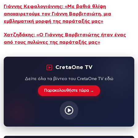
Γιάννης Κεφαλογιάννης: «Με βαθιά θλίψη
αποχαιρετούμε τον Γιάννη Βαρβιτσιώτη, μια
εμβληματική μορφή της παράταξής μας»
Χατζηδάκης: «O Γιάννης Βαρβιτσιώτης ήταν ένας
από τους πυλώνες της παράταξής μας»
CretaOne TV
Δείτε όλα τα βίντεο του CretaOne TV εδώ
Παρακολουθήστε τώρα →