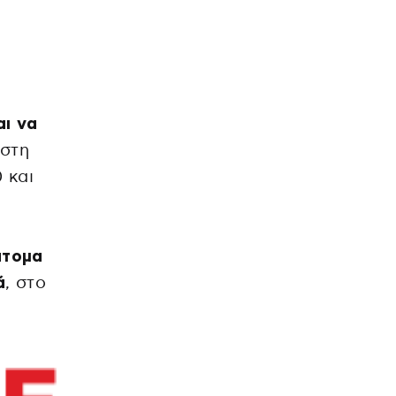
αι να
 στη
 και
άτομα
ά
, στο