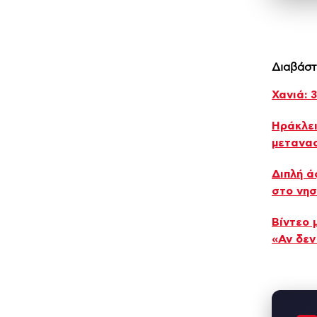
Διαβάστ
Χανιά: 
Ηράκλει
μετανα
Διπλή ά
στο νησ
Βίντεο 
«Αν δεν