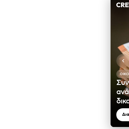
ΟΙΚ
Συν
ανά
δικ
Δι