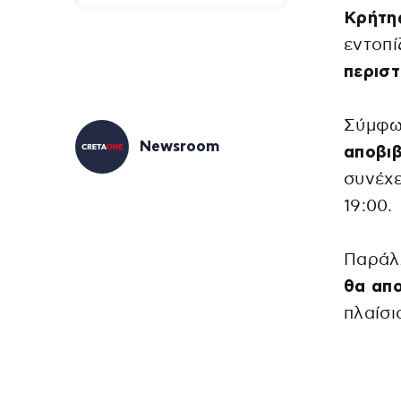
Κρήτη
εντοπί
περιστ
Σύμφω
Newsroom
αποβι
συνέχε
19:00.
Παράλλ
θα απ
πλαίσι