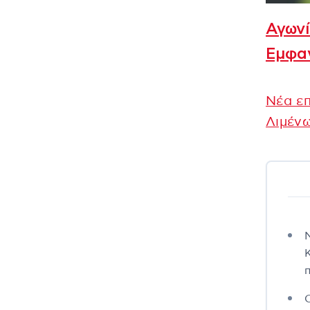
Αγωνί
Εμφαν
Νέα ε
Λιμέν
π