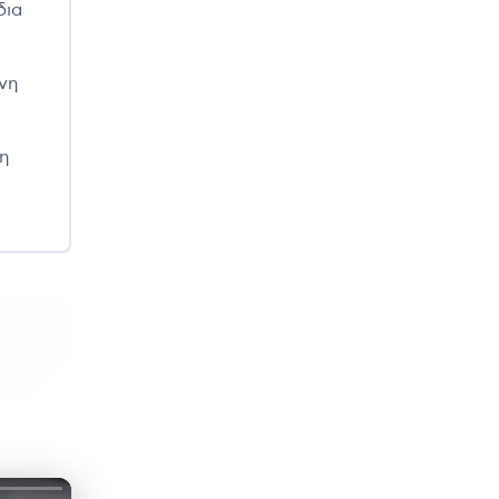
δια
νη
νη