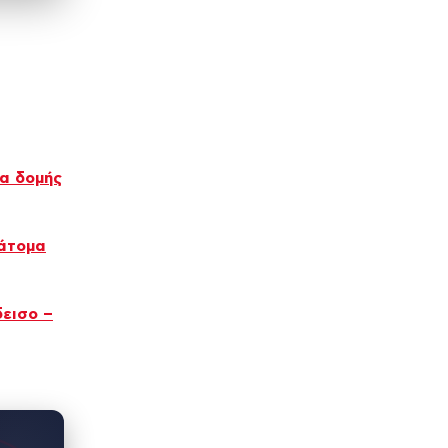
ία δομής
 άτομα
δεισο –