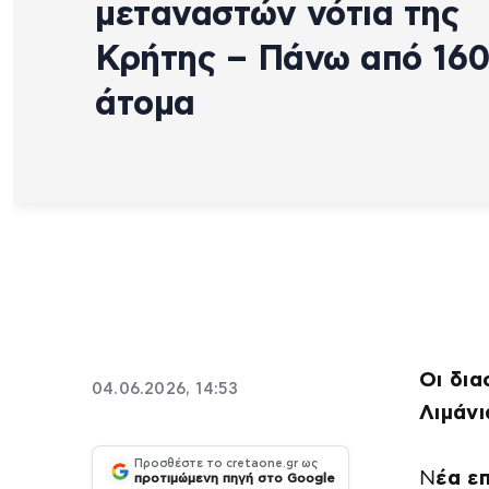
μεταναστών νότια της
Κρήτης – Πάνω από 16
άτομα
Οι δι
04.06.2026, 14:53
Λιμάνι
Προσθέστε το cretaone.gr ως
Ν
έα ε
προτιμώμενη πηγή στο Google