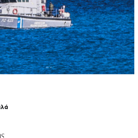
αλά
ης