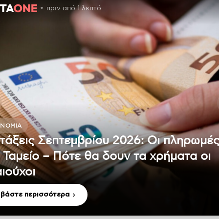
πριν από 1 λεπτό
ΟΝΟΜΊΑ
τάξεις Σεπτεμβρίου 2026: Οι πληρωμέ
 Ταμείο – Πότε θα δουν τα χρήματα οι
αιούχοι
αβάστε περισσότερα