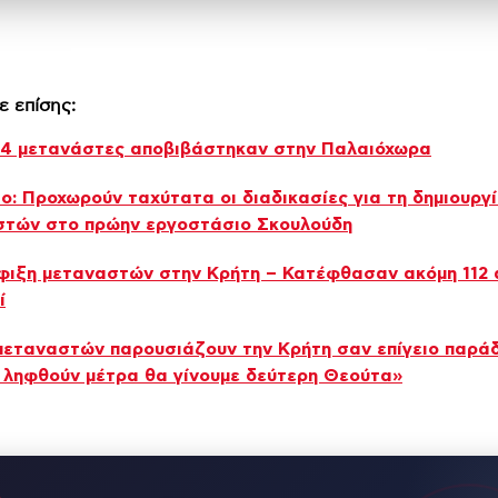
ε επίσης:
34 μετανάστες αποβιβάστηκαν στην Παλαιόχωρα
ο: Προχωρούν ταχύτατα οι διαδικασίες για τη δημιουργ
στών στο πρώην εργοστάσιο Σκουλούδη
φιξη μεταναστών στην Κρήτη – Κατέφθασαν ακόμη 112
ί
μεταναστών παρουσιάζουν την Κρήτη σαν επίγειο παρά
 ληφθούν μέτρα θα γίνουμε δεύτερη Θεούτα»