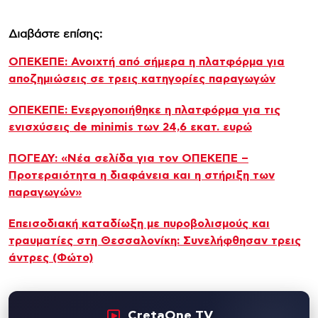
Διαβάστε επίσης:
ΟΠΕΚΕΠΕ: Ανοιχτή από σήμερα η πλατφόρμα για
αποζημιώσεις σε τρεις κατηγορίες παραγωγών
ΟΠΕΚΕΠΕ: Ενεργοποιήθηκε η πλατφόρμα για τις
ενισχύσεις de minimis των 24,6 εκατ. ευρώ
ΠΟΓΕΔΥ: «Νέα σελίδα για τον ΟΠΕΚΕΠΕ –
Προτεραιότητα η διαφάνεια και η στήριξη των
παραγωγών»
Επεισοδιακή καταδίωξη με πυροβολισμούς και
τραυματίες στη Θεσσαλονίκη: Συνελήφθησαν τρεις
άντρες (Φώτο)
CretaOne TV