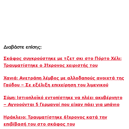
Διαβάστε επίσης:
Σκάφος συγκρούστηκε με τζετ σκι στο Πόρτο Χέλι:
Τραυματίστηκε ο 31χρονος χειριστής του
Χανιά: Ανετράπη λέμβος με αλλοδαπούς ανοιχτά της
Γαύδου – Σε εξέλιξη επιχείρηση του λιμενικού
Σύμη: Ιστιοπλοϊκό εντοπίστηκε να πλέει ακυβέρνητο
– Αγνοούνται 5 Γερμανοί που είχαν πάει για μπάνιο
Ηράκλειο: Τραυματίστηκε 61χρονος κατά την
επιβίβασή του στο σκάφος του