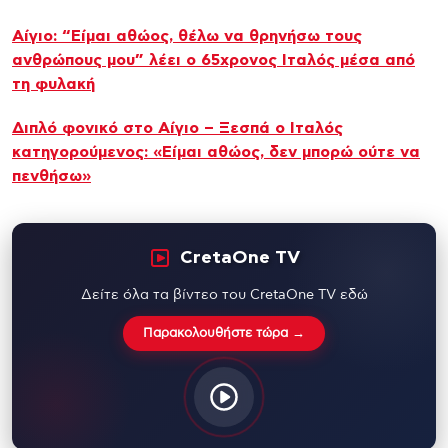
Αίγιο: “Είμαι αθώος, θέλω να θρηνήσω τους
ανθρώπους μου” λέει ο 65χρονος Ιταλός μέσα από
τη φυλακή
Διπλό φονικό στο Αίγιο – Ξεσπά ο Ιταλός
κατηγορούμενος: «Είμαι αθώος, δεν μπορώ ούτε να
πενθήσω»
CretaOne TV
Δείτε όλα τα βίντεο του CretaOne TV εδώ
Παρακολουθήστε τώρα →