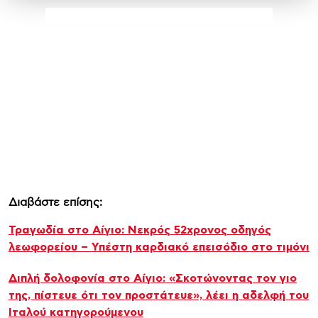
Διαβάστε επίσης:
Τραγωδία στο Αίγιο: Νεκρός 52χρονος οδηγός
λεωφορείου – Υπέστη καρδιακό επεισόδιο στο τιμόνι
Διπλή δολοφονία στο Αίγιο: «Σκοτώνοντας τον γιο
της, πίστευε ότι τον προστάτευε», λέει η αδελφή του
Ιταλού κατηγορούμενου