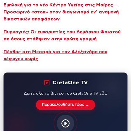
Εμπλοκή για το νέο Κέντρο Υγείας στις Μοίρες –
Προσωρινό «στοπ» στον διαγωνισμό εν’ αναμονή
δικαστικών αποφάσεων
Πυρκαγιές: Οι ευχαριστίες του Δημάρχου Φαιστού
σε όσους στάθηκαν στην πρώτη γραμμή
Πένθος στη Μεσαρά για τον Αλέξανδρο που
«έφυγε» νωρίς
CretaOne TV
Δείτε όλα τα βίντεο του CretaOne TV εδώ
Παρακολουθήστε τώρα →