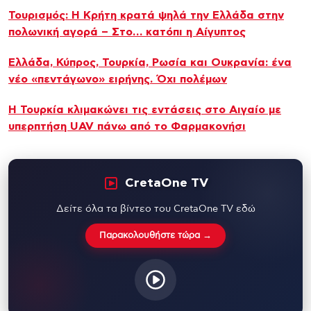
Τουρισμός: Η Κρήτη κρατά ψηλά την Ελλάδα στην
πολωνική αγορά – Στο… κατόπι η Αίγυπτος
Ελλάδα, Κύπρος, Τουρκία, Ρωσία και Ουκρανία: ένα
νέο «πεντάγωνο» ειρήνης. Όχι πολέμων
Η Τουρκία κλιμακώνει τις εντάσεις στο Αιγαίο με
υπερπτήση UAV πάνω από το Φαρμακονήσι
CretaOne TV
Δείτε όλα τα βίντεο του CretaOne TV εδώ
Παρακολουθήστε τώρα →