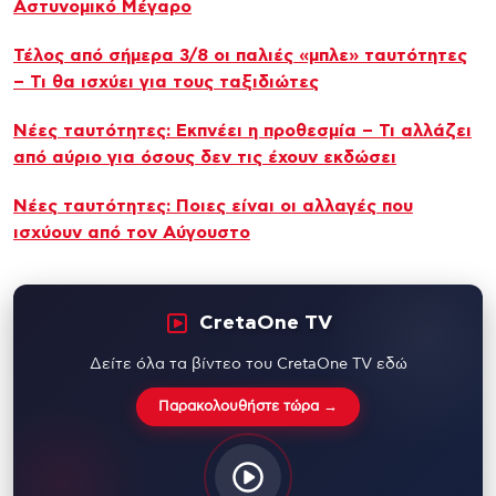
Αστυνομικό Μέγαρο
Τέλος από σήμερα 3/8 οι παλιές «μπλε» ταυτότητες
– Τι θα ισχύει για τους ταξιδιώτες
Νέες ταυτότητες: Εκπνέει η προθεσμία – Τι αλλάζει
από αύριο για όσους δεν τις έχουν εκδώσει
Νέες ταυτότητες: Ποιες είναι οι αλλαγές που
ισχύουν από τον Αύγουστο
CretaOne TV
Δείτε όλα τα βίντεο του CretaOne TV εδώ
Παρακολουθήστε τώρα →