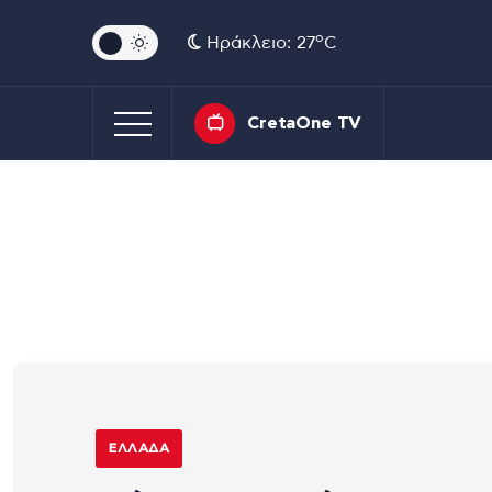
o
Ηράκλειο: 27
C
CretaOne TV
ΕΛΛΆΔΑ