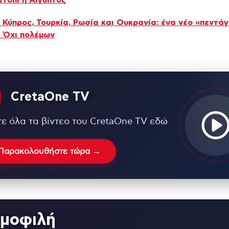
τόπι η Αίγυπτος
 Κύπρος, Τουρκία, Ρωσία και Ουκρανία: ένα νέο «πεντά
. Όχι πολέμων
CretaOne TV
τε όλα τα βίντεο του CretaOne TV εδώ
Παρακολουθήστε τώρα →
μοφιλή