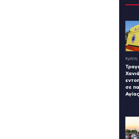
Κρήτη
Τραγ
Χανι
εντο
σε πα
Αγία