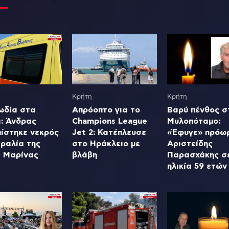
Κρήτη
Κρήτη
ωδία στα
Απρόοπτο για το
Βαρύ πένθος σ
ά: Άνδρας
Champions League
Μυλοπόταμο:
πίστηκε νεκρός
Jet 2: Κατέπλευσε
«Έφυγε» πρόω
ραλία της
στο Ηράκλειο με
Αριστείδης
ς Μαρίνας
βλάβη
Παρασχάκης σ
ηλικία 59 ετών