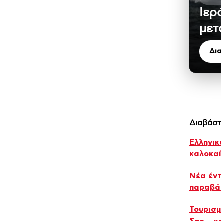
Ιερ
μετ
Δι
Διαβάστ
Ελληνικ
καλοκαί
Νέα έντ
παραβάσ
Τουρισμ