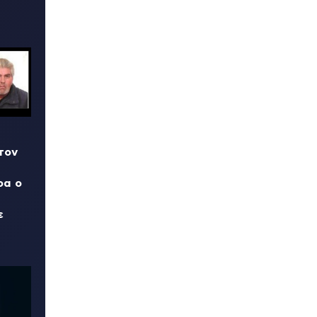
τον
ρα ο
ε