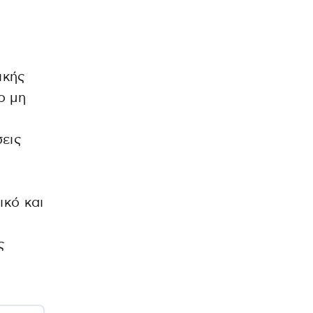
ικής
ο μη
σεις
.
ικό και
,
ς