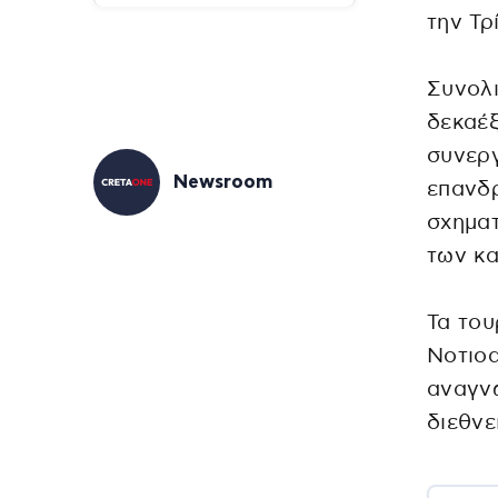
την Τρ
Συνολ
δεκαέξ
συνεργ
Newsroom
επανδρ
σχηματ
των κ
Τα του
Νοτιοα
αναγνω
διεθνε