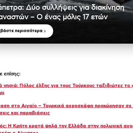
άπετρα: Δύο συλλήψεις για διακίνηση
αναστών – Ο ένας μόλις 17 ετών
αβάστε περισσότερα
ε επίσης:
ά νησιά: Πόλος έλξης για τους Τούρκους ταξιδιώτες το 
ρι
αση στο Αιγαίο – Τουρκικά αεροσκάφη προχώρησαν σε 
εις και παραβιάσεις
ός: Η Κρήτη κρατά ψηλά την Ελλάδα στην πολωνική αγο