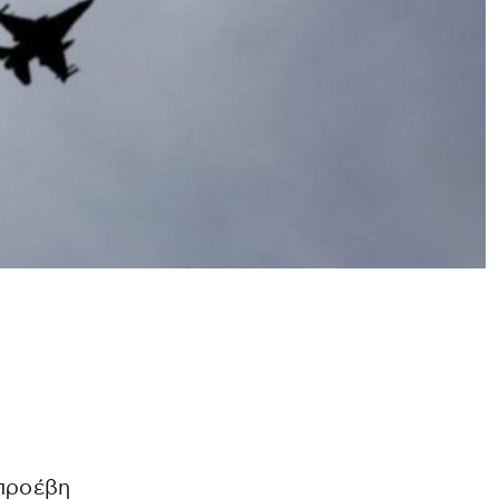
 προέβη