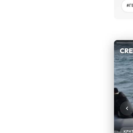
#Γ
ΚΡΉ