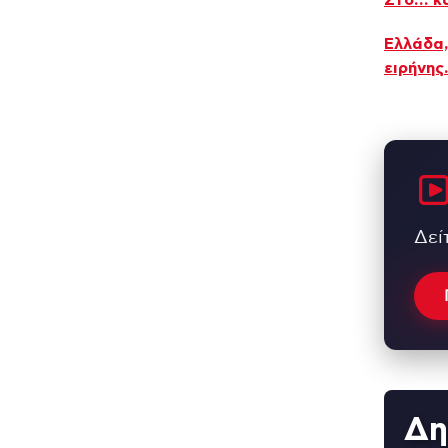
Στο… κα
Ελλάδα,
ειρήνης
Δεί
Δη