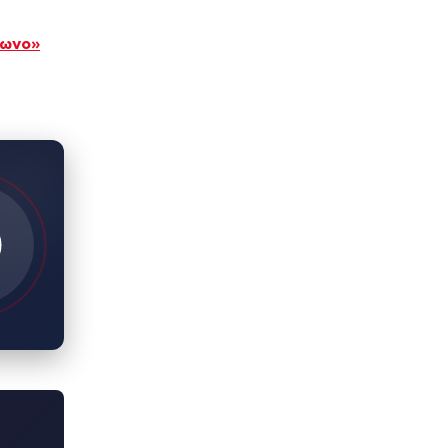
γωνο»