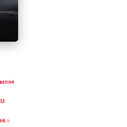
φετινό
12
ρά –